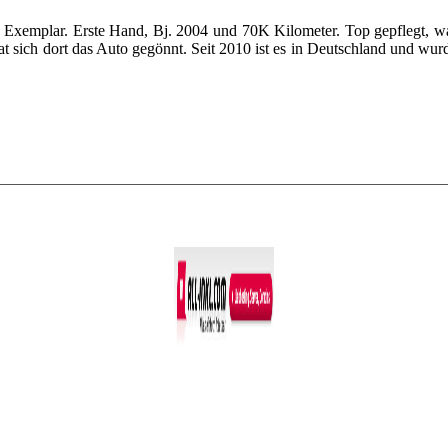
es Ex­em­plar. Erste Hand, Bj. 2004 und 70K Ki­lo­me­ter. Top ge­pflegt, wa
d hat sich dort das Auto ge­gönnt. Seit 2010 ist es in Deutsch­land und wu
Co­py­right © 2011-2026
R. Sonn­abend, 68219 Mann­heim