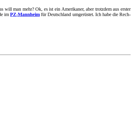
s will man mehr? Ok, es ist ein Ame­ri­ka­ner, aber trotz­dem aus ers­ter
rde im
PZ-​​​​​​​Mannheim
für Deutsch­land um­ge­rüs­tet. Ich habe die Rech­