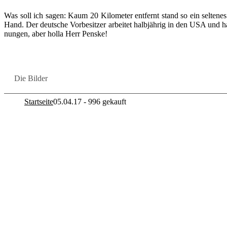
Was soll ich sagen: Kaum 20 Ki­lo­me­ter ent­fernt stand so ein sel­te­n
Hand. Der deut­sche Vor­be­sit­zer ar­bei­tet halb­jäh­rig in den USA un
nun­gen, aber holla Herr Pens­ke!
Die Bil­der
Startseite
05.04.17 - 996 gekauft