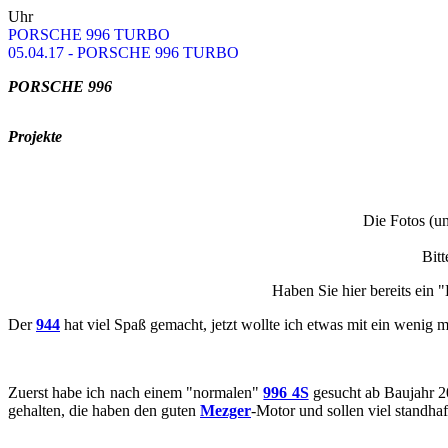
Uhr
POR­SCHE 996 TURBO
05.04.17 - POR­SCHE 996 TURBO
POR­SCHE 996
Pro­jek­te
Die Fotos (und 
Bitt
Haben Sie hier be­reits ein 
Der
944
hat viel Spaß ge­macht, jetzt woll­te ich etwas mit ein wenig
Zu­erst habe ich nach einem "nor­ma­len"
996 4S
ge­sucht ab Bau­jahr
ge­hal­ten, die haben den guten
Mez­ger
-​​​​​​​Motor und sol­len viel stand­haf