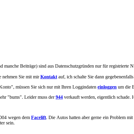
man­che Bei­trä­ge) sind aus Da­ten­schutz­grün­den nur für re­gis­trier­te Nu
e neh­men Sie mit mir
Kon­takt
auf, ich schal­te Sie dann ge­ge­be­nen­falls 
"Konto", müs­sen Sie sich nur mit Ihren Loggin­da­ten
ein­log­gen
um die Be
 mehr "bums". Lei­der muss der
944
ver­kauft wer­den, ei­gent­lich scha­de.
 2004 wegen dem
Face­lift
. Die Autos hat­ten aber gerne ein Pro­blem m
­ter sein.