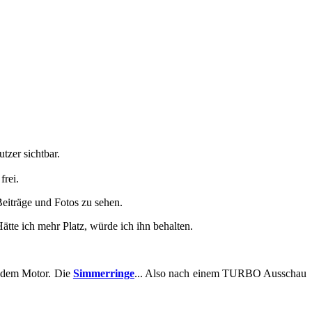
t­zer sicht­bar.
frei.
i­trä­ge und Fotos zu sehen.
 Hätte ich mehr Platz, würde ich ihn be­hal­ten.
it dem Motor. Die
Sim­mer­rin­ge
... Also nach einem TURBO Aus­schau