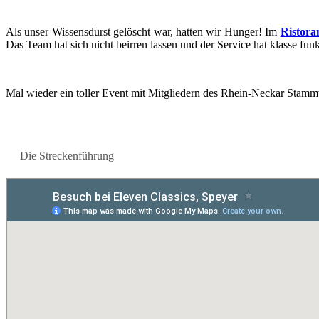
Als unser Wis­sens­durst ge­löscht war, hat­ten wir Hun­ger! Im
Ris­tora
Das Team hat sich nicht be­ir­ren las­sen und der Ser­vice hat klas­se funk­t
Mal wie­der ein tol­ler Event mit Mit­glie­dern des Rhein-​​​​​​​Neckar Stamm­t
Die Stre­cken­füh­rung