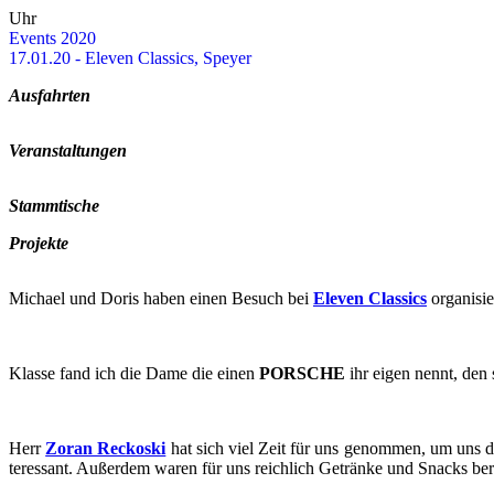
Uhr
Events 2020
17.01.20 - Ele­ven Clas­sics, Spey­er
Aus­fahr­ten
Ver­an­stal­tun­gen
Stamm­ti­sche
Pro­jek­te
Mi­cha­el und Doris haben einen Be­such bei
Ele­ven Clas­sics
or­ga­ni­s
Klas­se fand ich die Dame die einen
POR­SCHE
ihr eigen nennt, den 
Herr
Zoran Reck­o­ski
hat sich viel Zeit für uns ge­nom­men, um uns das
ter­es­sant. Au­ßer­dem waren für uns reich­lich Ge­trän­ke und Snacks be­r