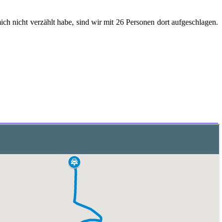
ich nicht ver­zählt habe, sind wir mit 26 Per­so­nen dort auf­ge­schla­gen.