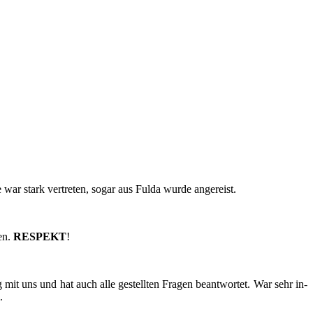
pe war stark ver­tre­ten, sogar aus Fulda wurde an­ge­reist.
zen.
RE­SPEKT
!
t uns und hat auch alle ge­stell­ten Fra­gen be­ant­wor­tet. War sehr in­
.