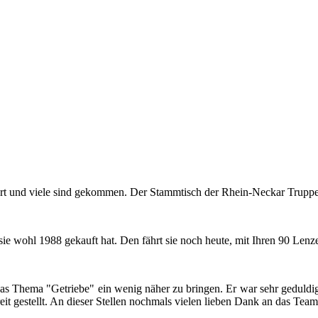
iert und viele sind ge­kom­men. Der Stamm­tisch der Rhein-​​​​​​​Neckar Trup­
sie wohl 1988 ge­kauft hat. Den fährt sie noch heute, mit Ihren 90 Len­
 Thema "Ge­trie­be" ein wenig näher zu brin­gen. Er war sehr ge­dul­dig mi
eit ge­stellt. An die­ser Stel­len noch­mals vie­len lie­ben Dank an das Team