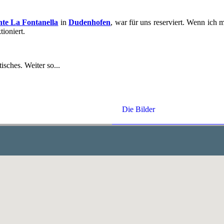
n­te La Fon­ta­nella
in
Du­den­ho­fen
, war für uns re­ser­viert. Wenn ich m
io­niert.
i­sches. Wei­ter so...
Die Bil­der