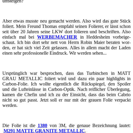
um­stei­gen?
Aber etwas muss­te neu ge­macht wer­den. Also wird das gute Stück
fo­liert. Mein Freund Tho­mas emp­fahl sei­nen Fo­lie­rer, er lässt schon
seit über 20 Jah­ren seine LKW dort fo­lie­ren und be­schrif­ten. Also
ein­fach mal bei
WER­BE­MA­CHER
in Hed­des­heim vor­bei­ge­
schaut. Ich bin dort sehr nett von Herrn Robin Maier be­ra­ten wor­
den, er hat sich viel Zeit ge­las­sen. Alles in allem macht der Laden
einen sehr pro­fes­sio­nel­le Ein­druck. Wir wer­den sehen...
Ur­sprüng­lich war be­spro­chen, dass das Tur­bin­chen in MATT
GRAU ME­TAL­LIC fo­liert wird und dazu ein paar high­lights in
Carbon-​​​​​​​Folie. Ich woll­te ei­gent­lich die Rück­spie­gel, den Spoi­ler
und die Luft­ein­läs­se in Carbon-​​​​​​​Optik. Nach reif­li­cher Über­le­gung,
kamen die Che­fin und ich zu der Ein­sicht, dass das beim Ca­brio
nicht so gut passt. Jetzt soll er nur mit der grau­en Folie ver­packt
wer­den.
Die Folie ist die
1380
von 3M, die ge­naue Be­zeich­nung lau­tet:
M291 MATTE GRA­NI­TE ME­TAL­LIC
.