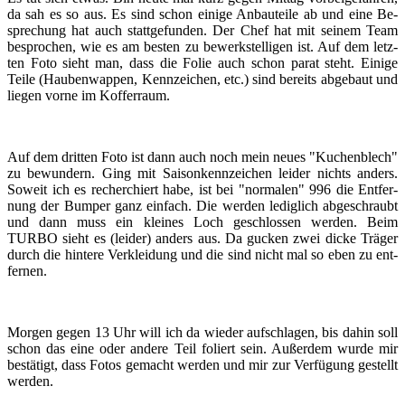
da sah es so aus. Es sind schon ei­ni­ge An­bau­tei­le ab und eine Be­
spre­chung hat auch statt­ge­fun­den. Der Chef hat mit sei­nem Team
be­spro­chen, wie es am bes­ten zu be­werk­stel­li­gen ist. Auf dem letz­
ten Foto sieht man, dass die Folie auch schon parat steht. Ei­ni­ge
Teile (Hau­ben­wap­pen, Kenn­zei­chen, etc.) sind be­reits ab­ge­baut und
lie­gen vorne im Kof­fer­raum.
Auf dem drit­ten Foto ist dann auch noch mein neues "Ku­chen­blech"
zu be­wun­dern. Ging mit Sai­son­kenn­zei­chen lei­der nichts an­ders.
So­weit ich es re­cher­chiert habe, ist bei "nor­ma­len" 996 die Ent­fer­
nung der Bum­per ganz ein­fach. Die wer­den le­dig­lich ab­ge­schraubt
und dann muss ein klei­nes Loch ge­schlos­sen wer­den. Beim
TURBO sieht es (lei­der) an­ders aus. Da gu­cken zwei dicke Trä­ger
durch die hin­te­re Ver­klei­dung und die sind nicht mal so eben zu ent­
fer­nen.
Mor­gen gegen 13 Uhr will ich da wie­der auf­schla­gen, bis dahin soll
schon das eine oder an­de­re Teil fo­liert sein. Au­ßer­dem wurde mir
be­stä­tigt, dass Fotos ge­macht wer­den und mir zur Ver­fü­gung ge­stellt
wer­den.