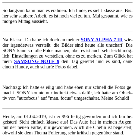
So lang­sam kann man es er­ah­nen. Ich finde, es sieht klas­se aus. Bis­
her sehr sau­be­re Ar­beit, es ist noch viel zu tun. Mal ge­spannt, wie es
mor­gen Mit­tag aus­sieht.
Na Klas­se. Da habe ich doch an mei­ner
SONY ALPHA 7 III
wie­
der ir­gend­et­was ver­stellt, die Bil­der sind heute alle un­scharf. Die
SONY kann so tolle Fotos ma­chen, aber es ist auch sehr leicht mög­
lich, Ein­stel­lun­gen zu ver­stel­len, ohne es zu mer­ken. Zum Glück hat
mein
SAM­SUNG NOTE 9
den Tag ge­ret­tet und es sind, dank
einem Handy, auch schar­fe Fotos dabei.
Nach­trag: Ich hatte es eilig und habe eben nur schnell die Fotos ge­
macht. SONY konn­te nur in­di­rekt etwas dafür, ich hatte am Ob­jek­
tiv von "au­to­fo­cus" auf "man. focus" um­ge­schal­tet. Meine Schuld!
Heute, am 01.04.2019, ist der 996 fer­tig ge­wor­den und ich bin be­
geis­tert! Sieht ein­fach
klas­se
aus! Das Auto hat in mei­nen Augen,
mit der neuen Farbe, nur ge­won­nen. Auch die Che­fin ist be­geis­tert,
ob­wohl sie dem Thema Fo­lie­rung sehr kri­tisch ge­gen­über stand.