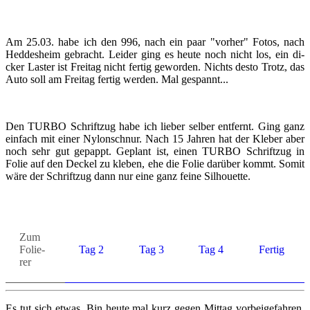
Am 25.03. habe ich den 996, nach ein paar "vor­her" Fotos, nach
Hed­des­heim ge­bracht. Lei­der ging es heute noch nicht los, ein di­
cker Las­ter ist Frei­tag nicht fer­tig ge­wor­den. Nichts desto Trotz, das
Auto soll am Frei­tag fer­tig wer­den. Mal ge­spannt...
Den TURBO Schrift­zug habe ich lie­ber sel­ber ent­fernt. Ging ganz
ein­fach mit einer Ny­lon­schnur. Nach 15 Jah­ren hat der Kle­ber aber
noch sehr gut ge­pappt. Ge­plant ist, einen TURBO Schrift­zug in
Folie auf den De­ckel zu kle­ben, ehe die Folie dar­über kommt. Somit
wäre der Schrift­zug dann nur eine ganz feine Sil­hou­et­te.
Zum
Fo­lie­
Tag 2
Tag 3
Tag 4
Fer­tig
rer
Es tut sich etwas. Bin heute mal kurz gegen Mit­tag vor­bei­ge­fah­ren,