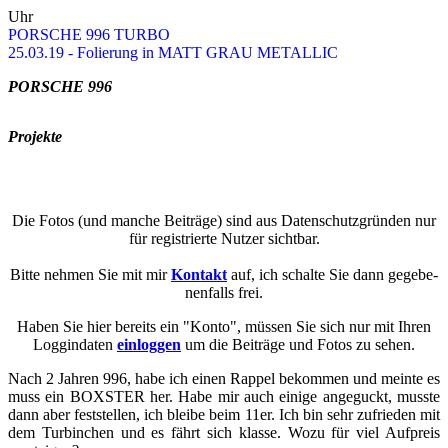
Uhr
POR­SCHE 996 TURBO
25.03.19 - Fo­lie­rung in MATT GRAU ME­TAL­LIC
POR­SCHE 996
Pro­jek­te
Die Fotos (und man­che Bei­trä­ge) sind aus Da­ten­schutz­grün­den nur
für re­gis­trier­te Nut­zer sicht­bar.
Bitte neh­men Sie mit mir
Kon­takt
auf, ich schal­te Sie dann ge­ge­be­
nen­falls frei.
Haben Sie hier be­reits ein "Konto", müs­sen Sie sich nur mit Ihren
Loggin­da­ten
ein­log­gen
um die Bei­trä­ge und Fotos zu sehen.
Nach 2 Jah­ren 996, habe ich einen Rap­pel be­kom­men und mein­te es
muss ein BOXSTER her. Habe mir auch ei­ni­ge an­ge­guckt, muss­te
dann aber fest­stel­len, ich blei­be beim 11er. Ich bin sehr zu­frie­den mit
dem Tur­bin­chen und es fährt sich klas­se. Wozu für viel Auf­preis