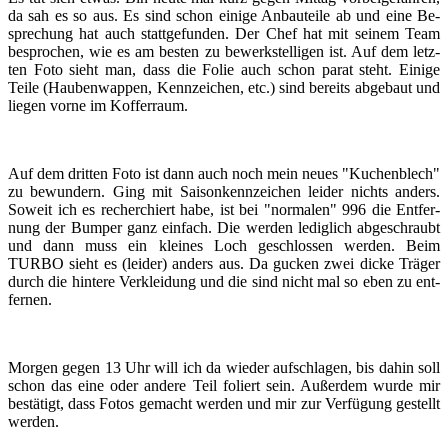
da sah es so aus. Es sind schon ei­ni­ge An­bau­tei­le ab und eine Be­
spre­chung hat auch statt­ge­fun­den. Der Chef hat mit sei­nem Team
be­spro­chen, wie es am bes­ten zu be­werk­stel­li­gen ist. Auf dem letz­
ten Foto sieht man, dass die Folie auch schon parat steht. Ei­ni­ge
Teile (Hau­ben­wap­pen, Kenn­zei­chen, etc.) sind be­reits ab­ge­baut und
lie­gen vorne im Kof­fer­raum.
Auf dem drit­ten Foto ist dann auch noch mein neues "Ku­chen­blech"
zu be­wun­dern. Ging mit Sai­son­kenn­zei­chen lei­der nichts an­ders.
So­weit ich es re­cher­chiert habe, ist bei "nor­ma­len" 996 die Ent­fer­
nung der Bum­per ganz ein­fach. Die wer­den le­dig­lich ab­ge­schraubt
und dann muss ein klei­nes Loch ge­schlos­sen wer­den. Beim
TURBO sieht es (lei­der) an­ders aus. Da gu­cken zwei dicke Trä­ger
durch die hin­te­re Ver­klei­dung und die sind nicht mal so eben zu ent­
fer­nen.
Mor­gen gegen 13 Uhr will ich da wie­der auf­schla­gen, bis dahin soll
schon das eine oder an­de­re Teil fo­liert sein. Au­ßer­dem wurde mir
be­stä­tigt, dass Fotos ge­macht wer­den und mir zur Ver­fü­gung ge­stellt
wer­den.