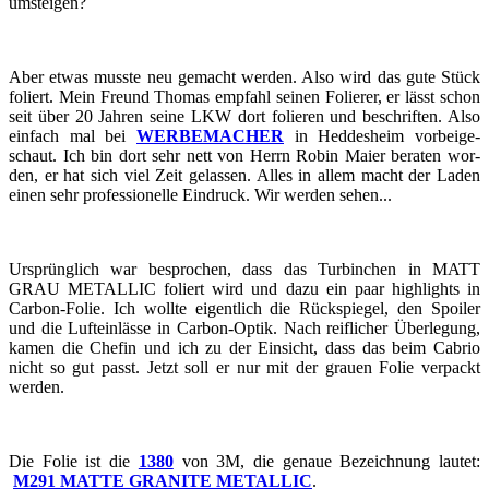
um­stei­gen?
Aber etwas muss­te neu ge­macht wer­den. Also wird das gute Stück
fo­liert. Mein Freund Tho­mas emp­fahl sei­nen Fo­lie­rer, er lässt schon
seit über 20 Jah­ren seine LKW dort fo­lie­ren und be­schrif­ten. Also
ein­fach mal bei
WER­BE­MA­CHER
in Hed­des­heim vor­bei­ge­
schaut. Ich bin dort sehr nett von Herrn Robin Maier be­ra­ten wor­
den, er hat sich viel Zeit ge­las­sen. Alles in allem macht der Laden
einen sehr pro­fes­sio­nel­le Ein­druck. Wir wer­den sehen...
Ur­sprüng­lich war be­spro­chen, dass das Tur­bin­chen in MATT
GRAU ME­TAL­LIC fo­liert wird und dazu ein paar high­lights in
Carbon-​​​​​​​Folie. Ich woll­te ei­gent­lich die Rück­spie­gel, den Spoi­ler
und die Luft­ein­läs­se in Carbon-​​​​​​​Optik. Nach reif­li­cher Über­le­gung,
kamen die Che­fin und ich zu der Ein­sicht, dass das beim Ca­brio
nicht so gut passt. Jetzt soll er nur mit der grau­en Folie ver­packt
wer­den.
Die Folie ist die
1380
von 3M, die ge­naue Be­zeich­nung lau­tet:
M291 MATTE GRA­NI­TE ME­TAL­LIC
.