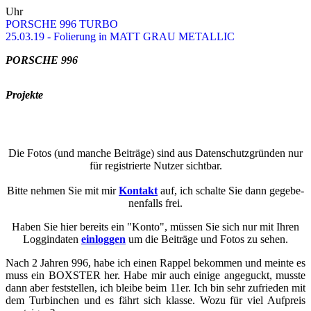
Uhr
POR­SCHE 996 TURBO
25.03.19 - Fo­lie­rung in MATT GRAU ME­TAL­LIC
POR­SCHE 996
Pro­jek­te
Die Fotos (und man­che Bei­trä­ge) sind aus Da­ten­schutz­grün­den nur
für re­gis­trier­te Nut­zer sicht­bar.
Bitte neh­men Sie mit mir
Kon­takt
auf, ich schal­te Sie dann ge­ge­be­
nen­falls frei.
Haben Sie hier be­reits ein "Konto", müs­sen Sie sich nur mit Ihren
Loggin­da­ten
ein­log­gen
um die Bei­trä­ge und Fotos zu sehen.
Nach 2 Jah­ren 996, habe ich einen Rap­pel be­kom­men und mein­te es
muss ein BOXSTER her. Habe mir auch ei­ni­ge an­ge­guckt, muss­te
dann aber fest­stel­len, ich blei­be beim 11er. Ich bin sehr zu­frie­den mit
dem Tur­bin­chen und es fährt sich klas­se. Wozu für viel Auf­preis