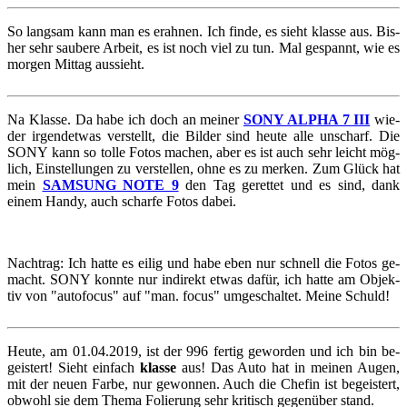
So lang­sam kann man es er­ah­nen. Ich finde, es sieht klas­se aus. Bis­
her sehr sau­be­re Ar­beit, es ist noch viel zu tun. Mal ge­spannt, wie es
mor­gen Mit­tag aus­sieht.
Na Klas­se. Da habe ich doch an mei­ner
SONY ALPHA 7 III
wie­
der ir­gend­et­was ver­stellt, die Bil­der sind heute alle un­scharf. Die
SONY kann so tolle Fotos ma­chen, aber es ist auch sehr leicht mög­
lich, Ein­stel­lun­gen zu ver­stel­len, ohne es zu mer­ken. Zum Glück hat
mein
SAM­SUNG NOTE 9
den Tag ge­ret­tet und es sind, dank
einem Handy, auch schar­fe Fotos dabei.
Nach­trag: Ich hatte es eilig und habe eben nur schnell die Fotos ge­
macht. SONY konn­te nur in­di­rekt etwas dafür, ich hatte am Ob­jek­
tiv von "au­to­fo­cus" auf "man. focus" um­ge­schal­tet. Meine Schuld!
Heute, am 01.04.2019, ist der 996 fer­tig ge­wor­den und ich bin be­
geis­tert! Sieht ein­fach
klas­se
aus! Das Auto hat in mei­nen Augen,
mit der neuen Farbe, nur ge­won­nen. Auch die Che­fin ist be­geis­tert,
ob­wohl sie dem Thema Fo­lie­rung sehr kri­tisch ge­gen­über stand.