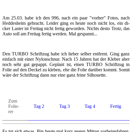
Am 25.03. habe ich den 996, nach ein paar "vor­her" Fotos, nach
Hed­des­heim ge­bracht. Lei­der ging es heute noch nicht los, ein di­
cker Las­ter ist Frei­tag nicht fer­tig ge­wor­den. Nichts desto Trotz, das
Auto soll am Frei­tag fer­tig wer­den. Mal ge­spannt...
Den TURBO Schrift­zug habe ich lie­ber sel­ber ent­fernt. Ging ganz
ein­fach mit einer Ny­lon­schnur. Nach 15 Jah­ren hat der Kle­ber aber
noch sehr gut ge­pappt. Ge­plant ist, einen TURBO Schrift­zug in
Folie auf den De­ckel zu kle­ben, ehe die Folie dar­über kommt. Somit
wäre der Schrift­zug dann nur eine ganz feine Sil­hou­et­te.
Zum
Fo­lie­
Tag 2
Tag 3
Tag 4
Fer­tig
rer
Es tut sich etwas. Bin heute mal kurz gegen Mit­tag vor­bei­ge­fah­ren,