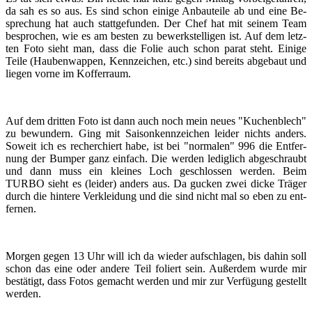
da sah es so aus. Es sind schon ei­ni­ge An­bau­tei­le ab und eine Be­
spre­chung hat auch statt­ge­fun­den. Der Chef hat mit sei­nem Team
be­spro­chen, wie es am bes­ten zu be­werk­stel­li­gen ist. Auf dem letz­
ten Foto sieht man, dass die Folie auch schon parat steht. Ei­ni­ge
Teile (Hau­ben­wap­pen, Kenn­zei­chen, etc.) sind be­reits ab­ge­baut und
lie­gen vorne im Kof­fer­raum.
Auf dem drit­ten Foto ist dann auch noch mein neues "Ku­chen­blech"
zu be­wun­dern. Ging mit Sai­son­kenn­zei­chen lei­der nichts an­ders.
So­weit ich es re­cher­chiert habe, ist bei "nor­ma­len" 996 die Ent­fer­
nung der Bum­per ganz ein­fach. Die wer­den le­dig­lich ab­ge­schraubt
und dann muss ein klei­nes Loch ge­schlos­sen wer­den. Beim
TURBO sieht es (lei­der) an­ders aus. Da gu­cken zwei dicke Trä­ger
durch die hin­te­re Ver­klei­dung und die sind nicht mal so eben zu ent­
fer­nen.
Mor­gen gegen 13 Uhr will ich da wie­der auf­schla­gen, bis dahin soll
schon das eine oder an­de­re Teil fo­liert sein. Au­ßer­dem wurde mir
be­stä­tigt, dass Fotos ge­macht wer­den und mir zur Ver­fü­gung ge­stellt
wer­den.