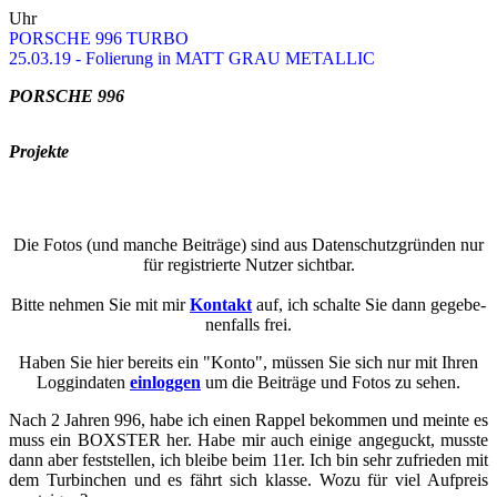
Uhr
POR­SCHE 996 TURBO
25.03.19 - Fo­lie­rung in MATT GRAU ME­TAL­LIC
POR­SCHE 996
Pro­jek­te
Die Fotos (und man­che Bei­trä­ge) sind aus Da­ten­schutz­grün­den nur
für re­gis­trier­te Nut­zer sicht­bar.
Bitte neh­men Sie mit mir
Kon­takt
auf, ich schal­te Sie dann ge­ge­be­
nen­falls frei.
Haben Sie hier be­reits ein "Konto", müs­sen Sie sich nur mit Ihren
Loggin­da­ten
ein­log­gen
um die Bei­trä­ge und Fotos zu sehen.
Nach 2 Jah­ren 996, habe ich einen Rap­pel be­kom­men und mein­te es
muss ein BOXSTER her. Habe mir auch ei­ni­ge an­ge­guckt, muss­te
dann aber fest­stel­len, ich blei­be beim 11er. Ich bin sehr zu­frie­den mit
dem Tur­bin­chen und es fährt sich klas­se. Wozu für viel Auf­preis