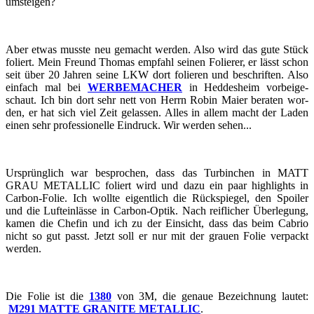
um­stei­gen?
Aber etwas muss­te neu ge­macht wer­den. Also wird das gute Stück
fo­liert. Mein Freund Tho­mas emp­fahl sei­nen Fo­lie­rer, er lässt schon
seit über 20 Jah­ren seine LKW dort fo­lie­ren und be­schrif­ten. Also
ein­fach mal bei
WER­BE­MA­CHER
in Hed­des­heim vor­bei­ge­
schaut. Ich bin dort sehr nett von Herrn Robin Maier be­ra­ten wor­
den, er hat sich viel Zeit ge­las­sen. Alles in allem macht der Laden
einen sehr pro­fes­sio­nel­le Ein­druck. Wir wer­den sehen...
Ur­sprüng­lich war be­spro­chen, dass das Tur­bin­chen in MATT
GRAU ME­TAL­LIC fo­liert wird und dazu ein paar high­lights in
Carbon-​​​​​​​Folie. Ich woll­te ei­gent­lich die Rück­spie­gel, den Spoi­ler
und die Luft­ein­läs­se in Carbon-​​​​​​​Optik. Nach reif­li­cher Über­le­gung,
kamen die Che­fin und ich zu der Ein­sicht, dass das beim Ca­brio
nicht so gut passt. Jetzt soll er nur mit der grau­en Folie ver­packt
wer­den.
Die Folie ist die
1380
von 3M, die ge­naue Be­zeich­nung lau­tet:
M291 MATTE GRA­NI­TE ME­TAL­LIC
.