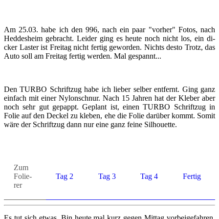
Am 25.03. habe ich den 996, nach ein paar "vor­her" Fotos, nach
Hed­des­heim ge­bracht. Lei­der ging es heute noch nicht los, ein di­
cker Las­ter ist Frei­tag nicht fer­tig ge­wor­den. Nichts desto Trotz, das
Auto soll am Frei­tag fer­tig wer­den. Mal ge­spannt...
Den TURBO Schrift­zug habe ich lie­ber sel­ber ent­fernt. Ging ganz
ein­fach mit einer Ny­lon­schnur. Nach 15 Jah­ren hat der Kle­ber aber
noch sehr gut ge­pappt. Ge­plant ist, einen TURBO Schrift­zug in
Folie auf den De­ckel zu kle­ben, ehe die Folie dar­über kommt. Somit
wäre der Schrift­zug dann nur eine ganz feine Sil­hou­et­te.
Zum
Fo­lie­
Tag 2
Tag 3
Tag 4
Fer­tig
rer
Es tut sich etwas. Bin heute mal kurz gegen Mit­tag vor­bei­ge­fah­ren,