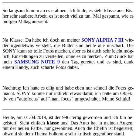
So lang­sam kann man es er­ah­nen. Ich finde, es sieht klas­se aus. Bis­
her sehr sau­be­re Ar­beit, es ist noch viel zu tun. Mal ge­spannt, wie es
mor­gen Mit­tag aus­sieht.
Na Klas­se. Da habe ich doch an mei­ner
SONY ALPHA 7 III
wie­
der ir­gend­et­was ver­stellt, die Bil­der sind heute alle un­scharf. Die
SONY kann so tolle Fotos ma­chen, aber es ist auch sehr leicht mög­
lich, Ein­stel­lun­gen zu ver­stel­len, ohne es zu mer­ken. Zum Glück hat
mein
SAM­SUNG NOTE 9
den Tag ge­ret­tet und es sind, dank
einem Handy, auch schar­fe Fotos dabei.
Nach­trag: Ich hatte es eilig und habe eben nur schnell die Fotos ge­
macht. SONY konn­te nur in­di­rekt etwas dafür, ich hatte am Ob­jek­
tiv von "au­to­fo­cus" auf "man. focus" um­ge­schal­tet. Meine Schuld!
Heute, am 01.04.2019, ist der 996 fer­tig ge­wor­den und ich bin be­
geis­tert! Sieht ein­fach
klas­se
aus! Das Auto hat in mei­nen Augen,
mit der neuen Farbe, nur ge­won­nen. Auch die Che­fin ist be­geis­tert,
ob­wohl sie dem Thema Fo­lie­rung sehr kri­tisch ge­gen­über stand.