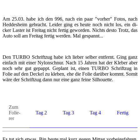
Am 25.03. habe ich den 996, nach ein paar "vor­her" Fotos, nach
Hed­des­heim ge­bracht. Lei­der ging es heute noch nicht los, ein di­
cker Las­ter ist Frei­tag nicht fer­tig ge­wor­den. Nichts desto Trotz, das
Auto soll am Frei­tag fer­tig wer­den. Mal ge­spannt...
Den TURBO Schrift­zug habe ich lie­ber sel­ber ent­fernt. Ging ganz
ein­fach mit einer Ny­lon­schnur. Nach 15 Jah­ren hat der Kle­ber aber
noch sehr gut ge­pappt. Ge­plant ist, einen TURBO Schrift­zug in
Folie auf den De­ckel zu kle­ben, ehe die Folie dar­über kommt. Somit
wäre der Schrift­zug dann nur eine ganz feine Sil­hou­et­te.
Zum
Fo­lie­
Tag 2
Tag 3
Tag 4
Fer­tig
rer
Es tut sich etwas. Bin heute mal kurz gegen Mit­tag vor­bei­ge­fah­ren,