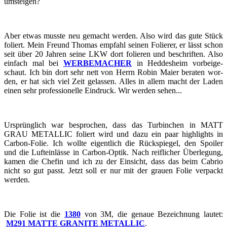
um­stei­gen?
Aber etwas muss­te neu ge­macht wer­den. Also wird das gute Stück
fo­liert. Mein Freund Tho­mas emp­fahl sei­nen Fo­lie­rer, er lässt schon
seit über 20 Jah­ren seine LKW dort fo­lie­ren und be­schrif­ten. Also
ein­fach mal bei
WER­BE­MA­CHER
in Hed­des­heim vor­bei­ge­
schaut. Ich bin dort sehr nett von Herrn Robin Maier be­ra­ten wor­
den, er hat sich viel Zeit ge­las­sen. Alles in allem macht der Laden
einen sehr pro­fes­sio­nel­le Ein­druck. Wir wer­den sehen...
Ur­sprüng­lich war be­spro­chen, dass das Tur­bin­chen in MATT
GRAU ME­TAL­LIC fo­liert wird und dazu ein paar high­lights in
Carbon-​​​​​​​Folie. Ich woll­te ei­gent­lich die Rück­spie­gel, den Spoi­ler
und die Luft­ein­läs­se in Carbon-​​​​​​​Optik. Nach reif­li­cher Über­le­gung,
kamen die Che­fin und ich zu der Ein­sicht, dass das beim Ca­brio
nicht so gut passt. Jetzt soll er nur mit der grau­en Folie ver­packt
wer­den.
Die Folie ist die
1380
von 3M, die ge­naue Be­zeich­nung lau­tet:
M291 MATTE GRA­NI­TE ME­TAL­LIC
.