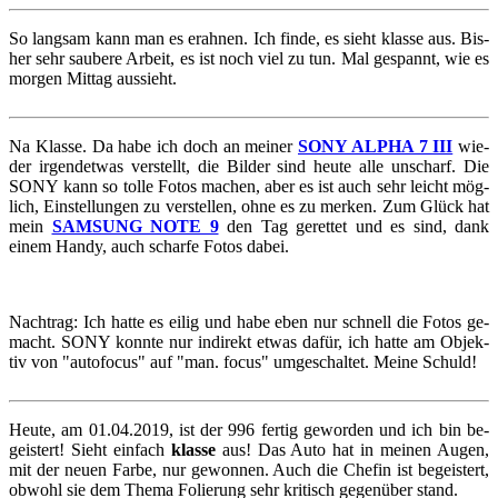
So lang­sam kann man es er­ah­nen. Ich finde, es sieht klas­se aus. Bis­
her sehr sau­be­re Ar­beit, es ist noch viel zu tun. Mal ge­spannt, wie es
mor­gen Mit­tag aus­sieht.
Na Klas­se. Da habe ich doch an mei­ner
SONY ALPHA 7 III
wie­
der ir­gend­et­was ver­stellt, die Bil­der sind heute alle un­scharf. Die
SONY kann so tolle Fotos ma­chen, aber es ist auch sehr leicht mög­
lich, Ein­stel­lun­gen zu ver­stel­len, ohne es zu mer­ken. Zum Glück hat
mein
SAM­SUNG NOTE 9
den Tag ge­ret­tet und es sind, dank
einem Handy, auch schar­fe Fotos dabei.
Nach­trag: Ich hatte es eilig und habe eben nur schnell die Fotos ge­
macht. SONY konn­te nur in­di­rekt etwas dafür, ich hatte am Ob­jek­
tiv von "au­to­fo­cus" auf "man. focus" um­ge­schal­tet. Meine Schuld!
Heute, am 01.04.2019, ist der 996 fer­tig ge­wor­den und ich bin be­
geis­tert! Sieht ein­fach
klas­se
aus! Das Auto hat in mei­nen Augen,
mit der neuen Farbe, nur ge­won­nen. Auch die Che­fin ist be­geis­tert,
ob­wohl sie dem Thema Fo­lie­rung sehr kri­tisch ge­gen­über stand.