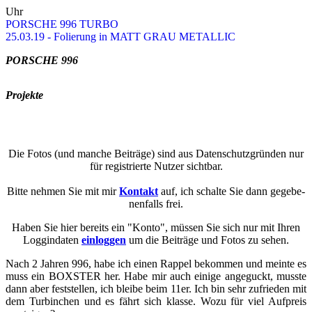
Uhr
POR­SCHE 996 TURBO
25.03.19 - Fo­lie­rung in MATT GRAU ME­TAL­LIC
POR­SCHE 996
Pro­jek­te
Die Fotos (und man­che Bei­trä­ge) sind aus Da­ten­schutz­grün­den nur
für re­gis­trier­te Nut­zer sicht­bar.
Bitte neh­men Sie mit mir
Kon­takt
auf, ich schal­te Sie dann ge­ge­be­
nen­falls frei.
Haben Sie hier be­reits ein "Konto", müs­sen Sie sich nur mit Ihren
Loggin­da­ten
ein­log­gen
um die Bei­trä­ge und Fotos zu sehen.
Nach 2 Jah­ren 996, habe ich einen Rap­pel be­kom­men und mein­te es
muss ein BOXSTER her. Habe mir auch ei­ni­ge an­ge­guckt, muss­te
dann aber fest­stel­len, ich blei­be beim 11er. Ich bin sehr zu­frie­den mit
dem Tur­bin­chen und es fährt sich klas­se. Wozu für viel Auf­preis