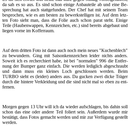
da sah es so aus. Es sind schon ei­ni­ge An­bau­tei­le ab und eine Be­
spre­chung hat auch statt­ge­fun­den. Der Chef hat mit sei­nem Team
be­spro­chen, wie es am bes­ten zu be­werk­stel­li­gen ist. Auf dem letz­
ten Foto sieht man, dass die Folie auch schon parat steht. Ei­ni­ge
Teile (Hau­ben­wap­pen, Kenn­zei­chen, etc.) sind be­reits ab­ge­baut und
lie­gen vorne im Kof­fer­raum.
Auf dem drit­ten Foto ist dann auch noch mein neues "Ku­chen­blech"
zu be­wun­dern. Ging mit Sai­son­kenn­zei­chen lei­der nichts an­ders.
So­weit ich es re­cher­chiert habe, ist bei "nor­ma­len" 996 die Ent­fer­
nung der Bum­per ganz ein­fach. Die wer­den le­dig­lich ab­ge­schraubt
und dann muss ein klei­nes Loch ge­schlos­sen wer­den. Beim
TURBO sieht es (lei­der) an­ders aus. Da gu­cken zwei dicke Trä­ger
durch die hin­te­re Ver­klei­dung und die sind nicht mal so eben zu ent­
fer­nen.
Mor­gen gegen 13 Uhr will ich da wie­der auf­schla­gen, bis dahin soll
schon das eine oder an­de­re Teil fo­liert sein. Au­ßer­dem wurde mir
be­stä­tigt, dass Fotos ge­macht wer­den und mir zur Ver­fü­gung ge­stellt
wer­den.