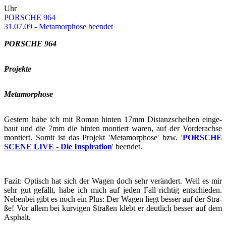
Uhr
POR­SCHE 964
31.07.09 - Me­ta­mor­pho­se be­en­det
POR­SCHE 964
Pro­jek­te
Me­ta­mor­pho­se
Ges­tern habe ich mit Roman hin­ten 17mm Di­stanz­schei­ben ein­ge­
baut und die 7mm die hin­ten mon­tiert waren, auf der Vor­der­ach­se
mon­tiert. Somit ist das Pro­jekt 'Me­ta­mor­pho­se' bzw. '
POR­SCHE
SCENE LIVE - Die In­spi­ra­ti­on
' be­en­det.
Fazit: Op­tisch hat sich der Wagen doch sehr ver­än­dert. Weil es mir
sehr gut ge­fällt, habe ich mich auf jeden Fall rich­tig ent­schie­den.
Ne­ben­bei gibt es noch ein Plus: Der Wagen liegt bes­ser auf der Stra­
ße! Vor allem bei kur­vi­gen Stra­ßen klebt er deut­lich bes­ser auf dem
Asphalt.