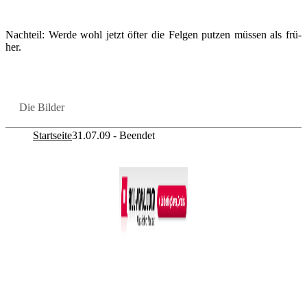
Nach­teil: Werde wohl jetzt öfter die Fel­gen put­zen müs­sen als frü­
her.
Die Bil­der
Startseite
31.07.09 - Beendet
Co­py­right © 2011-2026
R. Sonn­abend, 68219 Mann­heim