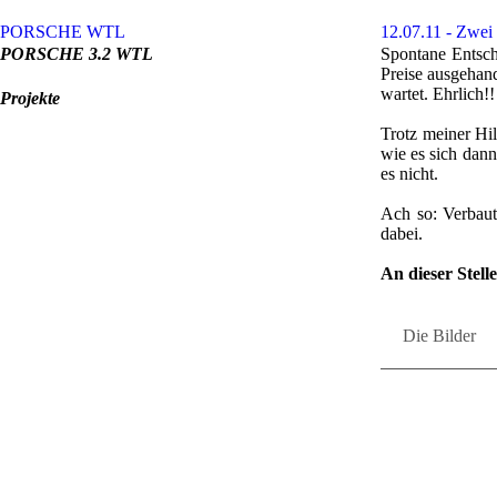
POR­SCHE WTL
12.07.11 - Zwei
POR­SCHE 3.2 WTL
Spon­ta­ne Ent­s
Prei­se aus­ge­ha
war­tet. Ehr­lich!!
Pro­jek­te
Trotz mei­ner Hil
wie es sich dann 
es nicht.
Ach so: Ver­bau
dabei.
An die­ser Stel­l
Die Bil­der