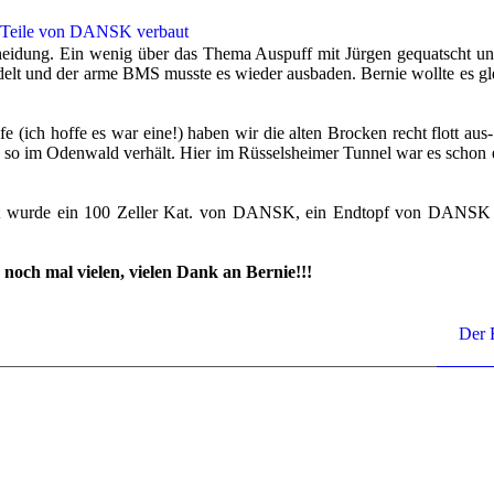
 Teile von DANSK ver­baut
chei­dung. Ein wenig über das Thema Aus­puff mit Jür­gen ge­quatscht und
n­delt und der arme BMS muss­te es wie­der aus­ba­den. Ber­nie woll­te es g
fe (ich hoffe es war eine!) haben wir die alten Bro­cken recht flott aus- u
so im Oden­wald ver­hält. Hier im Rüs­sels­hei­mer Tun­nel war es schon e
t wurde ein 100 Zel­ler Kat. von DANSK, ein End­topf von DANSK und
e noch mal vie­len, vie­len Dank an Ber­nie!!!
Der 