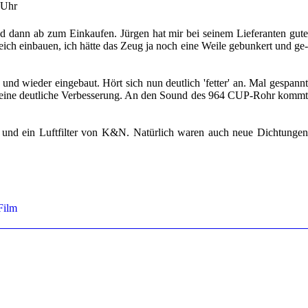
Uhr
 dann ab zum Ein­kau­fen. Jür­gen hat mir bei sei­nem Lie­fe­ran­ten gut
leich ein­bau­en, ich hätte das Zeug ja noch eine Weile ge­bun­kert und ge
nd wie­der ein­ge­baut. Hört sich nun deut­lich 'fet­ter' an. Mal ge­spann
ine deut­li­che Ver­bes­se­rung. An den Sound des 964 CUP-​​​​​Rohr komm
 ein Luft­fil­ter von K&N. Na­tür­lich waren auch neue Dich­tun­ge
Film