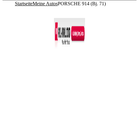
Startseite
Meine Autos
PORSCHE 914 (Bj. 71)
Co­py­right © 2011-2026
R. Sonn­abend, 68219 Mann­heim