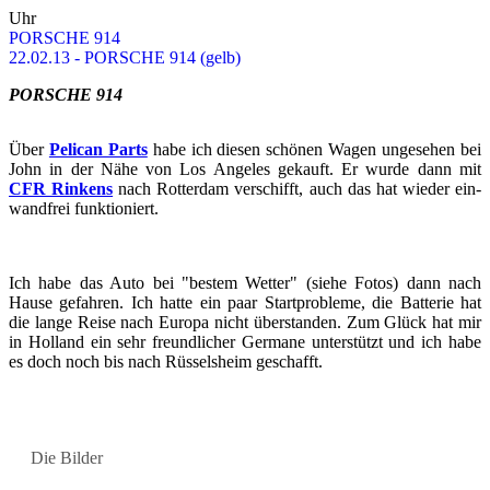
Uhr
POR­SCHE 914
22.02.13 - POR­SCHE 914 (gelb)
POR­SCHE 914
Über
Pe­lican Parts
habe ich die­sen schö­nen Wagen un­ge­se­hen bei
John in der Nähe von Los An­ge­les ge­kauft. Er wurde dann mit
CFR Rin­kens
nach Rot­ter­dam ver­schifft, auch das hat wie­der ein­
wand­frei funk­tio­niert.
Ich habe das Auto bei "bes­tem Wet­ter" (siehe Fotos) dann nach
Hause ge­fah­ren. Ich hatte ein paar Start­pro­ble­me, die Bat­te­rie hat
die lange Reise nach Eu­ro­pa nicht über­stan­den. Zum Glück hat mir
in Hol­land ein sehr freund­li­cher Ger­ma­ne un­ter­stützt und ich habe
es doch noch bis nach Rüs­sels­heim ge­schafft.
Die Bil­der