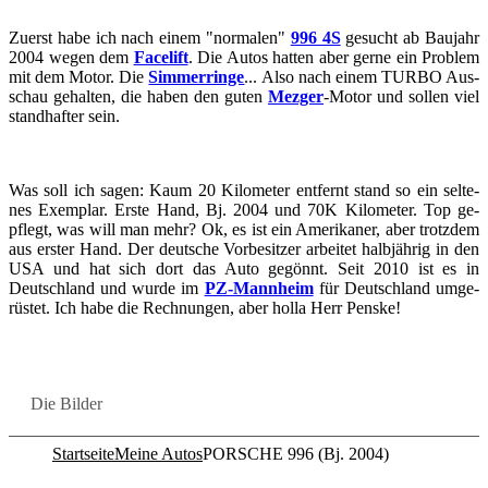
Zu­erst habe ich nach einem "nor­ma­len"
996 4S
ge­sucht ab Bau­jahr
2004 wegen dem
Face­lift
. Die Autos hat­ten aber gerne ein Pro­blem
mit dem Motor. Die
Sim­mer­rin­ge
... Also nach einem TURBO Aus­
schau ge­hal­ten, die haben den guten
Mez­ger
-​​​​​​​Motor und sol­len viel
stand­haf­ter sein.
Was soll ich sagen: Kaum 20 Ki­lo­me­ter ent­fernt stand so ein sel­te­
nes Ex­em­plar. Erste Hand, Bj. 2004 und 70K Ki­lo­me­ter. Top ge­
pflegt, was will man mehr? Ok, es ist ein Ame­ri­ka­ner, aber trotz­dem
aus ers­ter Hand. Der deut­sche Vor­be­sit­zer ar­bei­tet halb­jäh­rig in den
USA und hat sich dort das Auto ge­gönnt. Seit 2010 ist es in
Deutsch­land und wurde im
PZ-​​​​​​​Mannheim
für Deutsch­land um­ge­
rüs­tet. Ich habe die Rech­nun­gen, aber holla Herr Pens­ke!
Die Bil­der
Startseite
Meine Autos
PORSCHE 996 (Bj. 2004)
Co­py­right © 2011-2026