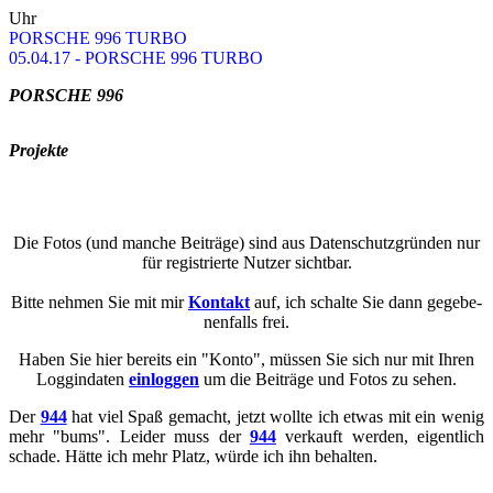
Uhr
POR­SCHE 996 TURBO
05.04.17 - POR­SCHE 996 TURBO
POR­SCHE 996
Pro­jek­te
Die Fotos (und man­che Bei­trä­ge) sind aus Da­ten­schutz­grün­den nur
für re­gis­trier­te Nut­zer sicht­bar.
Bitte neh­men Sie mit mir
Kon­takt
auf, ich schal­te Sie dann ge­ge­be­
nen­falls frei.
Haben Sie hier be­reits ein "Konto", müs­sen Sie sich nur mit Ihren
Loggin­da­ten
ein­log­gen
um die Bei­trä­ge und Fotos zu sehen.
Der
944
hat viel Spaß ge­macht, jetzt woll­te ich etwas mit ein wenig
mehr "bums". Lei­der muss der
944
ver­kauft wer­den, ei­gent­lich
scha­de. Hätte ich mehr Platz, würde ich ihn be­hal­ten.