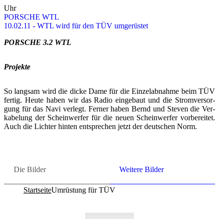
Uhr
POR­SCHE WTL
10.02.11 - WTL wird für den TÜV um­ge­rüs­tet
POR­SCHE 3.2 WTL
Pro­jek­te
So lang­sam wird die dicke Dame für die Ein­zel­ab­nah­me beim TÜV
fer­tig. Heute haben wir das Radio ein­ge­baut und die Strom­ver­sor­
gung für das Navi ver­legt. Fer­ner haben Bernd und Ste­ven die Ver­
ka­be­lung der Schein­wer­fer für die neuen Schein­wer­fer vor­be­rei­tet.
Auch die Lich­ter hin­ten ent­spre­chen jetzt der deut­schen Norm.
Die Bil­der
Wei­te­re Bil­der
Startseite
Umrüstung für TÜV
Co­py­right © 2011-2026
R. Sonn­abend, 68219 Mann­heim