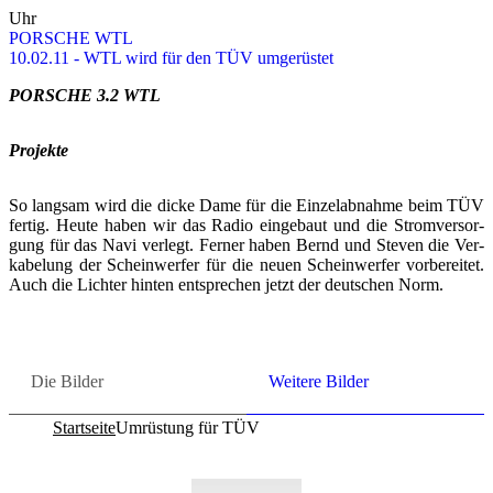
Uhr
POR­SCHE WTL
10.02.11 - WTL wird für den TÜV um­ge­rüs­tet
POR­SCHE 3.2 WTL
Pro­jek­te
So lang­sam wird die dicke Dame für die Ein­zel­ab­nah­me beim TÜV
fer­tig. Heute haben wir das Radio ein­ge­baut und die Strom­ver­sor­
gung für das Navi ver­legt. Fer­ner haben Bernd und Ste­ven die Ver­
ka­be­lung der Schein­wer­fer für die neuen Schein­wer­fer vor­be­rei­tet.
Auch die Lich­ter hin­ten ent­spre­chen jetzt der deut­schen Norm.
Die Bil­der
Wei­te­re Bil­der
Startseite
Umrüstung für TÜV
Co­py­right © 2011-2026
R. Sonn­abend, 68219 Mann­heim