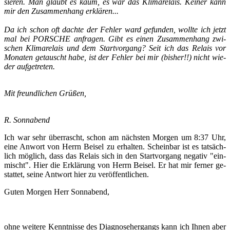
sie­ren. Man glaubt es kaum, es war das Kli­ma­re­lais. Kei­ner kann
mir den Zu­sam­men­hang er­klä­ren...
Da ich schon oft dach­te der Feh­ler ward ge­fun­den, woll­te ich jetzt
mal bei POR­SCHE an­fra­gen. Gibt es einen Zu­sam­men­hang zwi­
schen Kli­ma­re­lais und dem Start­vor­gang? Seit ich das Re­lais vor
Mo­na­ten ge­tauscht habe, ist der Feh­ler bei mir (bis­her!!) nicht wie­
der auf­ge­tre­ten.
Mit freund­li­chen Grü­ßen,
​R. Sonn­abend
Ich war sehr über­rascht, schon am nächs­ten Mor­gen um 8:37 Uhr,
eine An­wort von Herrn Bei­sel zu er­hal­ten. Schein­bar ist es tat­säch­
lich mög­lich, dass das Re­lais sich in den Start­vor­gang ne­ga­tiv "ein­
mischt". Hier die Er­klä­rung von Herrn Bei­sel. Er hat mir fer­ner ge­
stat­tet, seine Ant­wort hier zu ver­öf­fent­li­chen.
Guten Mor­gen Herr Sonn­abend,
ohne wei­te­re Kennt­nis­se des Dia­gno­se­her­gangs kann ich Ihnen aber