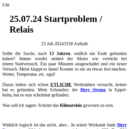
Uhr
25.07.24 Startproblem /
Relais
25 Juli 2024
3358 Aufrufe
Soll­te die Suche, nach
13 Jah­ren
, end­lich ein Ende ge­fun­den
haben? Immer wie­der stot­tert der Motor wie ver­rückt bei
einem Start­ver­such. Ein paar Mi­nu­ten aus­ge­schal­tet und ein neuer
Ver­such. Meist klappt es dann! Konn­te es nie an etwas fest ma­chen.
Wet­ter, Tem­pe­ra­tur, etc. egal!
Daran haben sich schon
ET­LI­CHE
Werk­stät­ten ver­sucht, kei­ner
hat es ge­fun­den. Mein Schrau­ber, der
Herr Strunz
in Ep­pel­
heim
,
hat es nun schein­bar ge­fun­den.
Was soll ich sagen: Scheint das
Kli­ma­re­lais
ge­we­sen zu sein.
Wirk­lich lo­gisch ist das nicht, aber... In sei­ner Werk­statt hatte
Herr