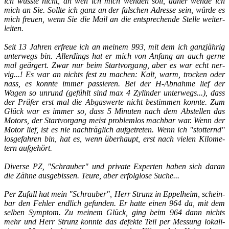
ich wuss­te nicht, an wen ich mich wen­den soll, daher wende ich
mich an Sie. Soll­te ich ganz an der fal­schen Adres­se sein, würde es
mich freu­en, wenn Sie die Mail an die ent­spre­chen­de Stel­le wei­ter­
lei­ten.
Seit 13 Jah­ren er­freue ich an mei­nem 993, mit dem ich ganz­jäh­rig
un­ter­wegs bin. Al­ler­dings hat er mich von An­fang an auch gerne
mal ge­är­gert. Zwar nur beim Start­vor­gang, aber es war echt ner­
vig...! Es war an nichts fest zu ma­chen: Kalt, warm, tro­cken oder
nass, es konn­te immer pas­sie­ren. Bei der H-​Abnahme lief der
Wagen so un­rund (ge­fühlt sind max 4 Zy­lin­der un­ter­wegs...), dass
der Prü­fer erst mal die Ab­gas­wer­te nicht be­stim­men konn­te. Zum
Glück war es immer so, dass 5 Mi­nu­ten nach dem Ab­stel­len das
Mo­tors, der Start­vor­gang meist pro­blem­los mach­bar war. Wenn der
Motor lief, ist es nie nach­träg­lich auf­ge­tre­ten. Wenn ich "stot­ternd"
los­ge­fah­ren bin, hat es, wenn über­haupt, erst nach vie­len Ki­lo­me­
tern auf­ge­hört.
Di­ver­se PZ, "Schrau­ber" und pri­va­te Ex­per­ten haben sich daran
die Zähne aus­ge­bis­sen. Teure, aber er­folg­lo­se Suche...
Per Zu­fall hat mein "Schrau­ber", Herr Strunz in Ep­pel­heim, schein­
bar den Feh­ler end­lich ge­fun­den. Er hatte einen 964 da, mit dem
sel­ben Sym­ptom. Zu mei­nem Glück, ging beim 964 dann nichts
mehr und Herr Strunz konn­te das de­fek­te Teil per Mes­sung lo­ka­li­