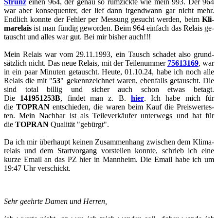
Strunz
einen 964, der genau so rum­zick­te wie mein 993. Der 964
war aber kon­se­quen­ter, der lief dann ir­gend­wann gar nicht mehr.
End­lich konn­te der Feh­ler per Mes­sung ge­sucht wer­den, beim
Kli­
ma­re­lais
ist man fün­dig ge­wor­den. Beim 964 ein­fach das Re­lais ge­
tauscht und alles war gut. Bei mir bis­her auch!!!
Mein Re­lais war vom 29.11.1993, ein Tausch scha­det also grund­
sätz­lich nicht. Das neue Re­lais, mit der Tei­le­num­mer
75613169
, war
in ein paar Mi­nu­ten ge­tauscht. Heute, 01.10.24, habe ich noch alle
Re­lais die mit "
53
" ge­kenn­zeich­net waren, eben­falls ge­tauscht. Die
sind total bil­lig und si­cher auch schon etwas be­tagt.
Die
141951253B
, fin­det man z. B.
hier
. Ich habe mich für
die
TOPRAN
ent­schie­den, die waren beim Kauf die Preis­wer­tes­
ten. Mein Nach­bar ist als Tei­le­ver­käu­fer un­ter­wegs und hat für
die
TOPRAN
Qua­li­tät "ge­bürgt".
Da ich mir über­haupt kei­nen Zu­sam­men­hang zwi­schen dem Kli­ma­
re­lais und dem Start­vor­gang vor­stel­len konn­te, schrieb ich eine
kurze Email an das PZ hier in Mann­heim. Die Email habe ich um
19:47 Uhr ver­schickt.
Sehr ge­ehr­te Damen und Her­ren,