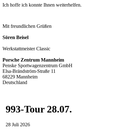
Ich hoffe ich konn­te Ihnen wei­ter­hel­fen.
Mit freund­li­chen Grü­ßen
Sören Bei­sel
Werk­statt­meis­ter Clas­sic
Por­sche Zen­trum Mann­heim
Pens­ke Sport­wa­gen­zen­trum GmbH
Elsa-​Brändström-Straße 11
68229 Mann­heim
Deutsch­land
993-Tour 28.07.
28 Juli 2026