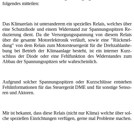
fol­gen­des mit­tei­len:
Das Kli­ma­re­lais ist un­ter­ande­rem ein spe­zi­el­les Re­lais, wel­ches über
eine Schutz­di­ode und einem Wi­der­stand zur Span­nungs­spit­zen Re­
du­zie­rung dient. Da die Ver­sor­gungs­span­nung von die­sem Re­lais
über die ge­sam­te Mo­tor­elek­tro­nik ver­läuft, sowie eine "Rück­mel­
dung" von dem Re­lais zum Mo­tor­steu­er­ge­rät für die Dreh­zahl­an­he­
bung bei Be­trieb der Kli­ma­an­la­ge be­steht, ist ein in­ter­ner Kurz­
schluss der Diode oder eine Fehl­funk­ti­on des Wi­der­stan­des zum
Abbau der Span­nungs­spit­zen sehr wahr­schein­lich.
Auf­grund sol­cher Span­nungs­spit­zen oder Kurz­schlüs­se ent­ste­hen
Fehl­in­for­ma­tio­nen für das Steu­er­ge­rät DME und für sons­ti­ge Sen­so­
ren und Ak­to­ren.
Mir ist be­kannt, dass diese Re­lais (nicht nur Klima) wel­che über sol­
che spe­zi­el­len Ein­rich­tun­gen ver­fü­gen, gerne mal Pro­ble­me ma­chen.