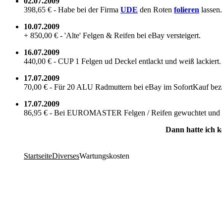
02.07.2009
398,65 € - Habe bei der Firma
UDE
den Roten
fo­lie­ren
las­sen
10.07.2009
+ 850,00 € - 'Alte' Fel­gen & Rei­fen bei eBay ver­stei­gert.
16.07.2009
440,00 € - CUP 1 Fel­gen ud De­ckel ent­lackt und weiß la­ckiert.
17.07.2009
70,00 € - Für 20 ALU Rad­mut­tern bei eBay im So­fort­Kauf be­zahlt
17.07.2009
86,95 € - Bei EU­RO­MAS­TER Fel­gen / Rei­fen ge­wuch­tet und m
Dann hatte ich kei
Startseite
Diverses
Wartungskosten