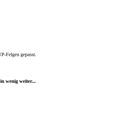
​​​​Felgen ge­passt.
in wenig wei­ter...