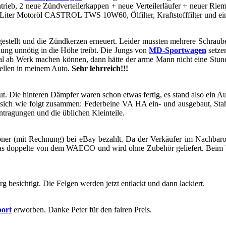
an­trieb, 2 neue Zünd­ver­tei­ler­kap­pen + neue Ver­teil­erläu­fer + neuer Ri
.5 Liter Mo­tor­öl CASTROL TWS 10W60, Öl­fil­ter, Kraft­stoff­fil­ter und ei
­stellt und die Zünd­ker­zen er­neu­ert. Lei­der muss­ten meh­re­re Schrau­
ng un­nö­tig in die Höhe treibt. Die Jungs von
MD-​​​​​​Sportwagen
set­ze
l ab Werk ma­chen kön­nen, dann hätte der arme Mann nicht eine Stun­d
tel­len in mei­nem Auto.
Sehr lehr­reich!!!
ut. Die hin­te­ren Dämp­fer waren schon etwas fer­tig, es stand also ein
ich wie folgt zu­sam­men: Fe­der­bei­ne VA HA ein- und aus­ge­baut, Stah­f
a­gun­gen und die üb­li­chen Klein­tei­le.
tio­ner (mit Rech­nung) bei eBay be­zahlt. Da der Ver­käu­fer im Nach­bar
 dop­pel­te von dem WAECO und wird ohne Zu­be­hör ge­lie­fert. Beim WAEC
 be­sich­tigt. Die Fel­gen wer­den jetzt ent­lackt und dann la­ckiert.
Sport
er­wor­ben. Danke Peter für den fai­ren Preis.