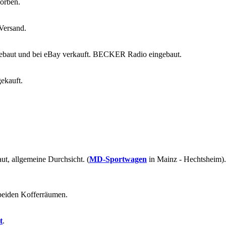
or­ben.
Ver­sand.
­ge­baut und bei eBay ver­kauft. BE­CKER Radio ein­ge­baut.
­kauft.
, all­ge­mei­ne Durch­sicht. (
MD-​​​​​​Sportwagen
in Mainz - Hechts­heim). 
ei­den Kof­fer­räu­men.
t
.