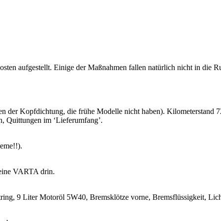
s­ten auf­ge­stellt. Ei­ni­ge der Maß­nah­men fal­len na­tür­lich nicht in di
r Kopf­dich­tung, die frühe Mo­del­le nicht haben). Ki­lo­me­ter­stand 
en, Quit­tun­gen im ‘Lie­fer­um­fang’.
e­me!!).
ist eine VARTA drin.
cht­ring, 9 Liter Mo­tor­öl 5W40, Brems­klöt­ze vorne, Brems­flüs­sig­keit, Lich