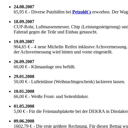
24.08.2007
65,95 € - Di­ver­se Putz­hil­fen bei
Pet­zoldt´s
er­wor­ben. Der Wage
18.09.2007
CUP-​​​​​​Rohr, Luft­mas­sen­mes­ser, Chip (Leis­tungs­stei­ge­r
Fahr­rad gegen die Teile und Ein­bau ge­tauscht.
19.09.2007
904,65 € - 4 neue Mi­che­lin Rei­fen in­klu­si­ve Achs­ver­mes­su
der Achs­ver­mes­sung wird hin­ten und vorne ein­ge­stellt.
26.09.2007
60,00 € - Kli­ma­an­la­ge neu be­füllt.
29.01.2008
50,00 € - Luft­ein­läs­se (Weih­nachts­ge­schenk) la­ckie­ren las­sen.
10.01.2008
66,00 € - Weiße Front-​​​​​​ und Sei­ten­blin­ker.
01.05.2008
5,00 € - Für die Fein­staub­pla­ket­te bei der DEKRA in Dins­la­ke
09.06.2008
1602,79 € - Die erste grö­ße­re Rech­nung. Für die­sen Be­trag w