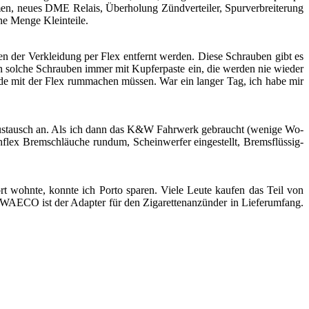
e­men, neues DME Re­lais, Über­ho­lung Zünd­ver­tei­ler, Spur­ver­brei­te­rung
ne Menge Klein­tei­le.
ben der Ver­klei­dung per Flex ent­fernt wer­den. Diese Schrau­ben gibt es
n sol­che Schrau­ben immer mit Kup­fer­pas­te ein, die wer­den nie wie­der
e mit der Flex rum­ma­chen müs­sen. War ein lan­ger Tag, ich habe mir
 Aus­tausch an. Als ich dann das K&W Fahr­werk ge­braucht (we­ni­ge Wo­
lex Brem­schläu­che rund­um, Schein­wer­fer ein­ge­stellt, Brems­flüs­sig­
­ort wohn­te, konn­te ich Porto spa­ren. Viele Leute kau­fen das Teil von
O ist der Ad­ap­ter für den Zi­ga­ret­ten­an­zün­der in Lie­fer­um­fang.