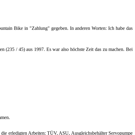
un­tain Bike in "Zah­lung" ge­ge­ben. In an­de­ren Wor­ten: Ich habe das
de­ren (235 / 45) aus 1997. Es war also höchs­te Zeit das zu ma­chen. Bei
m­men.
ie er­le­dig­ten Ar­bei­ten: TÜV, ASU, Aus­gleichs­be­häl­ter Serv­opum­pe