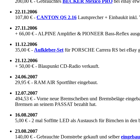
200,00 € - Ge­brauch­tes
BE­CKER Me­xi­co PRO
bei eBay er­w
22.11.2006
107,80 € -
CAN­TON QS 2.16
Laut­spre­cher + Ein­bau­kit inkl. 
27.11.2006
+ 66,00 € - AL­PI­NE Am­pli­fier & PIONEER Bass-​​​​​​Reflex aus
11.12.2006
35,00 € -
Aufkleber-​​​​​​Set
für POR­SCHE Car­re­ra RS bei eBay ge
21.12.2006
+ 50,00 € - Blau­punkt CD-​​​​​​Radio ver­kauft.
24.06.2007
29,95 € - RAM AIR Sport­fil­ter ein­ge­baut.
12.07.2007
494,53 € - Vorne neue Brem­schei­ben und Brems­be­lä­ge ein­ge­baut
Brem­sen an sei­nem PAS­SAT be­zahlt hat.
16.08.2007
5,00 € - 2 mal Sof­fit­te LED als Aus­tausch für Birn­chen in den b
23.08.2007
140,00 € - Ge­brauch­te Dom­stre­be ge­kauft und sel­ber
ein­ge­bau