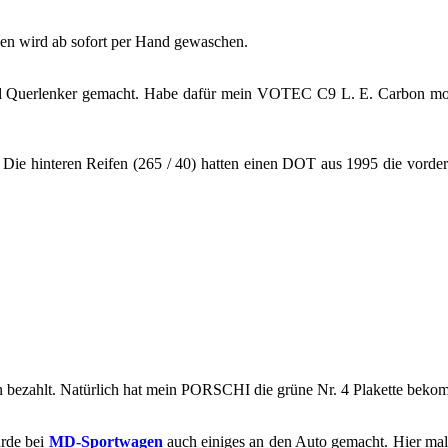
n wird ab so­fort per Hand ge­wa­schen.
ung) und Quer­len­ker ge­macht. Habe dafür mein VOTEC C9 L. E. Car­bon mo
ng. Die hin­te­ren Rei­fen (265 / 40) hat­ten einen DOT aus 1995 die vor­
n be­zahlt. Na­tür­lich hat mein POR­SCHI die grüne Nr. 4 Pla­ket­te be­ko
urde bei
MD-​​​​​​Sportwagen
auch ei­ni­ges an den Auto ge­macht. Hier mal d