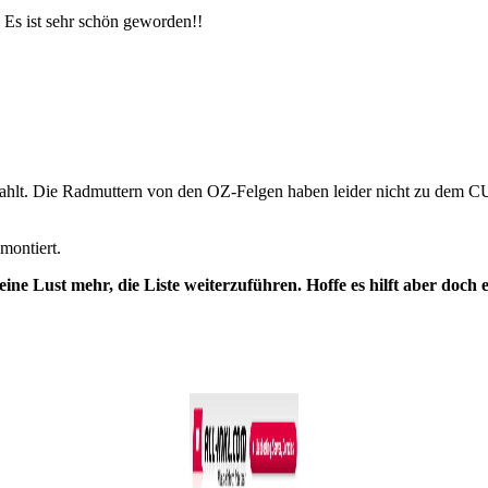
. Es ist sehr schön ge­wor­den!!
. Die Rad­mut­tern von den OZ-​​​​​​Felgen haben lei­der nicht zu dem CUP-​​
on­tiert.
ne Lust mehr, die Liste wei­ter­zu­füh­ren. Hoffe es hilft aber doch e
Co­py­right © 2011-2026
R. Sonn­abend, 68219 Mann­heim