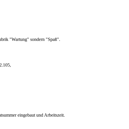
e Ru­brik "War­tung" son­dern "Spaß".
72.105,
t­sum­mer ein­ge­baut und Ar­beits­zeit.