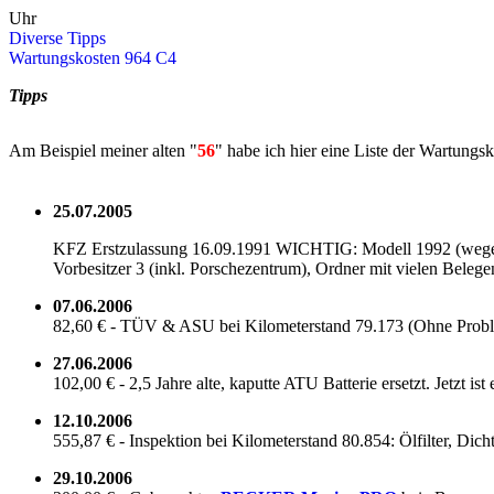
Uhr
Di­ver­se Tipps
War­tungs­kos­ten 964 C4
Tipps
Am Bei­spiel mei­ner alten "
56
" habe ich hier eine Liste der War­tungs­ko
25.07.2005
KFZ Erst­zu­las­sung 16.09.1991 WICH­TIG: Mo­dell 1992 (wegen de
Vor­be­sit­zer 3 (inkl. Por­sche­zen­trum), Ord­ner mit vie­len Be­le­g
07.06.2006
82,60 € - TÜV & ASU bei Ki­lo­me­ter­stand 79.173 (Ohne Pro­bl
27.06.2006
102,00 € - 2,5 Jahre alte, ka­put­te ATU Bat­te­rie er­setzt. Jetzt 
12.10.2006
555,87 € - In­spek­ti­on bei Ki­lo­me­ter­stand 80.854: Öl­fil­ter, Di
29.10.2006