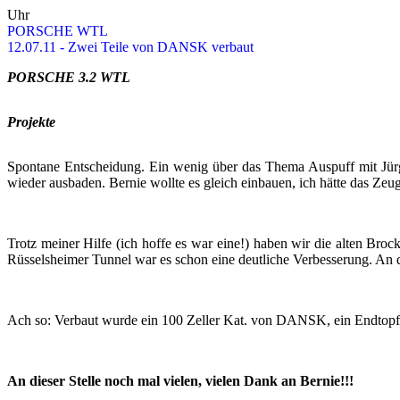
Uhr
POR­SCHE WTL
12.07.11 - Zwei Teile von DANSK ver­baut
POR­SCHE 3.2 WTL
Pro­jek­te
Spon­ta­ne Ent­schei­dung. Ein wenig über das Thema Aus­puff mit Jür­g
wie­der aus­ba­den. Ber­nie woll­te es gleich ein­bau­en, ich hätte das Zeu
Trotz mei­ner Hilfe (ich hoffe es war eine!) haben wir die alten Bro­cke
Rüs­sels­hei­mer Tun­nel war es schon eine deut­li­che Ver­bes­se­rung. A
Ach so: Ver­baut wurde ein 100 Zel­ler Kat. von DANSK, ein End­topf
An die­ser Stel­le noch mal vie­len, vie­len Dank an Ber­nie!!!