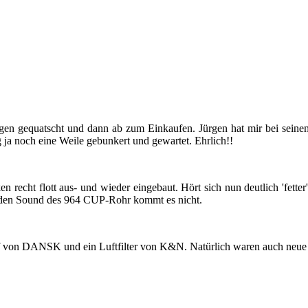
en ge­quatscht und dann ab zum Ein­kau­fen. Jür­gen hat mir bei sei­nem 
g ja noch eine Weile ge­bun­kert und ge­war­tet. Ehr­lich!!
n recht flott aus- und wie­der ein­ge­baut. Hört sich nun deut­lich 'fet­
n den Sound des 964 CUP-​​​​​Rohr kommt es nicht.
 von DANSK und ein Luft­fil­ter von K&N. Na­tür­lich waren auch neue 