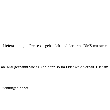
Lie­fe­ran­ten gute Prei­se aus­ge­han­delt und der arme BMS muss­te es
ter' an. Mal ge­spannt wie es sich dann so im Oden­wald ver­hält. Hier im
Dich­tun­gen dabei.