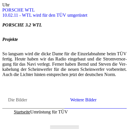
Uhr
POR­SCHE WTL
10.02.11 - WTL wird für den TÜV um­ge­rüs­tet
POR­SCHE 3.2 WTL
Pro­jek­te
So lang­sam wird die dicke Dame für die Ein­zel­ab­nah­me beim TÜV
fer­tig. Heute haben wir das Radio ein­ge­baut und die Strom­ver­sor­
gung für das Navi ver­legt. Fer­ner haben Bernd und Ste­ven die Ver­
ka­be­lung der Schein­wer­fer für die neuen Schein­wer­fer vor­be­rei­tet.
Auch die Lich­ter hin­ten ent­spre­chen jetzt der deut­schen Norm.
Die Bil­der
Wei­te­re Bil­der
Startseite
Umrüstung für TÜV
Co­py­right © 2011-2026
R. Sonn­abend, 68219 Mann­heim