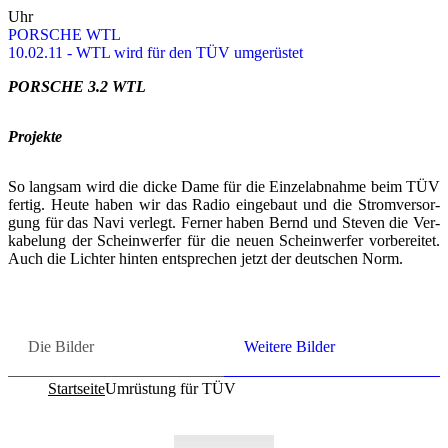
Uhr
POR­SCHE WTL
10.02.11 - WTL wird für den TÜV um­ge­rüs­tet
POR­SCHE 3.2 WTL
Pro­jek­te
So lang­sam wird die dicke Dame für die Ein­zel­ab­nah­me beim TÜV
fer­tig. Heute haben wir das Radio ein­ge­baut und die Strom­ver­sor­
gung für das Navi ver­legt. Fer­ner haben Bernd und Ste­ven die Ver­
ka­be­lung der Schein­wer­fer für die neuen Schein­wer­fer vor­be­rei­tet.
Auch die Lich­ter hin­ten ent­spre­chen jetzt der deut­schen Norm.
Die Bil­der
Wei­te­re Bil­der
Startseite
Umrüstung für TÜV
Co­py­right © 2011-2026
R. Sonn­abend, 68219 Mann­heim