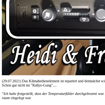
(29.07.2021) Das Kli­ma­be­dien­ele­ment ist re­pa­riert und dem­nächst wie
Schon gar nicht im "Rallye-​​​​​​​​​​​Gang"....
"
Ich habe fest­ge­stellt, dass der Tem­pe­ra­tur­füh­ler durch­ge­brannt w
raum ein­ge­legt war.