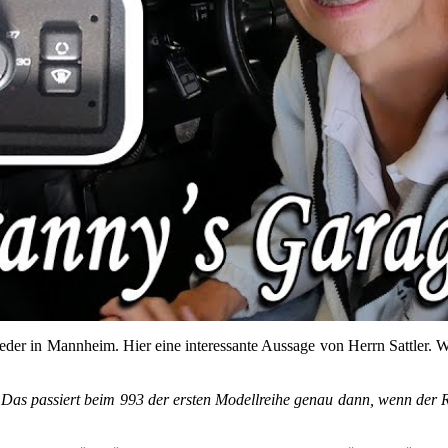
­der in Mann­heim. Hier eine in­ter­es­san­te Aus­sa­ge von Herrn Satt­ler. 
ar. Das pas­siert beim 993 der ers­ten Mo­dell­rei­he genau dann, wenn der R