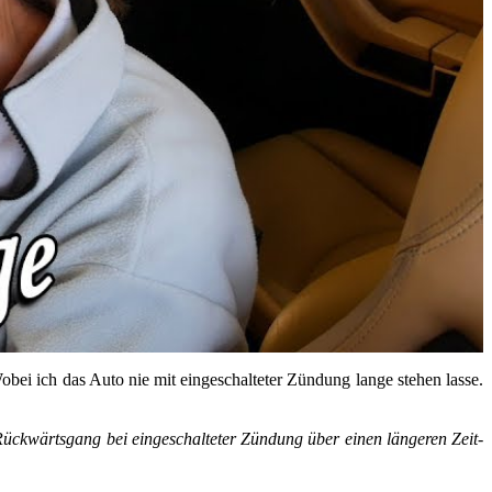
Wobei ich das Auto nie mit ein­ge­schal­te­ter Zün­dung lange ste­hen lasse.
ück­wärts­gang bei ein­ge­schal­te­ter Zün­dung über einen län­ge­ren Zeit­