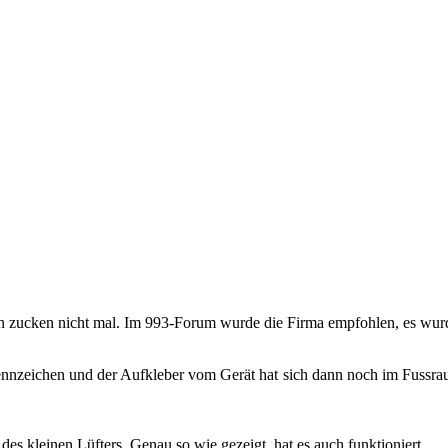
ken nicht mal. Im 993-​​​​​​​​​​​Forum wurde die Firma emp­foh­len, es wurde scho
​​​​​​​Kennzeichen und der Auf­kle­ber vom Gerät hat sich dann noch im Fuss
es klei­nen Lüf­ters. Genau so wie ge­zeigt, hat es auch funk­tio­niert.