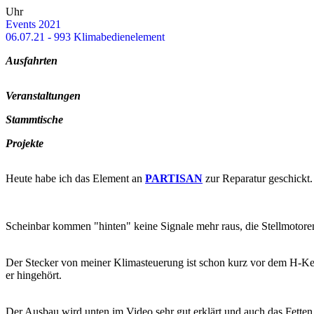
Uhr
Events 2021
06.07.21 - 993 Kli­ma­be­dien­ele­ment
Aus­fahr­ten
Ver­an­stal­tun­gen
Stamm­ti­sche
Pro­jek­te
Heute habe ich das Ele­ment an
PARTIS­AN
zur Re­pa­ra­tur ge­schickt.
Schein­bar kom­men "hin­ten" keine Si­gna­le mehr raus, die Stell­mo­to­ren zu­c
Der Ste­cker von mei­ner Kli­ma­steue­rung ist schon kurz vor dem H-​​​​
er hin­ge­hört.
Der Aus­bau wird unten im Video sehr gut er­klärt und auch das Fet­ten d