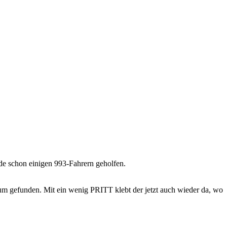
n ei­ni­gen 993-​​​​​​​​​​​Fahrern ge­hol­fen.
­raum ge­fun­den. Mit ein wenig PRITT klebt der jetzt auch wie­der da, wo