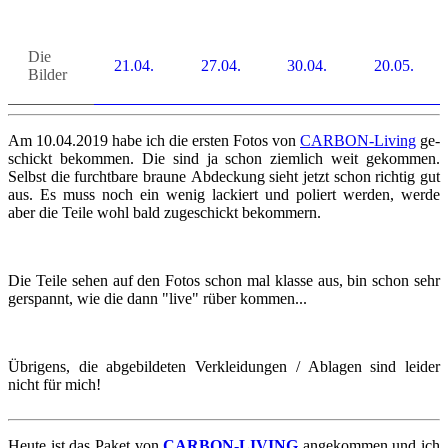
Die
21.04.
27.04.
30.04.
20.05.
Bil­der
Am 10.04.2019 habe ich die ers­ten Fotos von
CARBON-​​​Living
ge­
schickt be­kom­men. Die sind ja schon ziem­lich weit ge­kom­men.
Selbst die furcht­ba­re brau­ne Ab­de­ckung sieht jetzt schon rich­tig gut
aus. Es muss noch ein wenig la­ckiert und po­liert wer­den, werde
aber die Teile wohl bald zu­ge­schickt be­kom­mern.
Die Teile sehen auf den Fotos schon mal klas­se aus, bin schon sehr
gerspannt, wie die dann "live" rüber kom­men...
Üb­ri­gens, die ab­ge­bil­de­ten Ver­klei­dun­gen / Ab­la­gen sind lei­der
nicht für mich!
Heute ist das Paket von
CARBON-​​​LIVING
an­ge­kom­men und ich