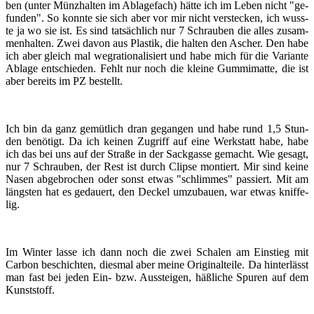
ben (unter Münz­hal­ten im Ab­la­ge­fach) hätte ich im Leben nicht "ge­
fun­den". So konn­te sie sich aber vor mir nicht ver­ste­cken, ich wuss­
te ja wo sie ist. Es sind tat­säch­lich nur 7 Schrau­ben die alles zu­sam­
men­hal­ten. Zwei davon aus Plas­tik, die hal­ten den Ascher. Den habe
ich aber gleich mal weg­ra­tio­na­li­siert und habe mich für die Va­ri­an­te
Ab­la­ge ent­schie­den. Fehlt nur noch die klei­ne Gum­mi­mat­te, die ist
aber be­reits im PZ be­stellt.
Ich bin da ganz ge­müt­lich dran ge­gan­gen und habe rund 1,5 Stun­
den be­nö­tigt. Da ich kei­nen Zu­griff auf eine Werk­statt habe, habe
ich das bei uns auf der Stra­ße in der Sack­gas­se ge­macht. Wie ge­sagt,
nur 7 Schrau­ben, der Rest ist durch Clip­se mon­tiert. Mir sind keine
Nasen ab­ge­bro­chen oder sonst etwas "schlim­mes" pas­siert. Mit am
längs­ten hat es ge­dau­ert, den De­ckel um­zu­bau­en, war etwas knif­fe­
lig.
Im Win­ter lasse ich dann noch die zwei Scha­len am Ein­stieg mit
Car­bon be­schich­ten, dies­mal aber meine Ori­gi­nal­tei­le. Da hin­ter­lässt
man fast bei jeden Ein- bzw. Aus­stei­gen, häß­li­che Spu­ren auf dem
Kunst­stoff.