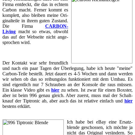
Firma ent­deckt, die das in ech­tem
Car­bon macht. Fer­ner kommt es
kom­plett, also blei­ben meine Ori­
gi­nal­tei­le in ihrem guten Zu­stand.
Die Firma
CARBON-​​​
Living
macht so etwas, ob­wohl
das auf der Web­sei­te nicht an­ge­
spro­chen wird.
Der Kon­takt war sehr freund­lich
und nach ein paar Tagen der Über­le­gung, habe ich heute "meine"
Carbon-​​​Teile be­stellt. Jetzt dau­ert es 4-5 Wo­chen und dann wer­den
wir sehen ob das so rei­bungs­los funk­tio­niert mit dem Umbau. Es
sind ei­gent­lich nur 7 Schrau­ben an der Kon­so­le die raus müs­sen.
Ein klas­se Video gibt es
hier
zu sehen. Ist zwar für einen Boxster,
aber ist beim 996 genau gleich. Aber zu­erst, muss mal der Schalt­
knauf der Tip­tro­nic ab, aber auch das ist re­la­ti­ve ein­fach und
hier
bes­tens er­klärt.
Ich habe bei eBay eine Er­satz­
blen­de ge­schos­sen, ich möch­te ja
nicht das Ori­gi­nal ver­än­dern. So