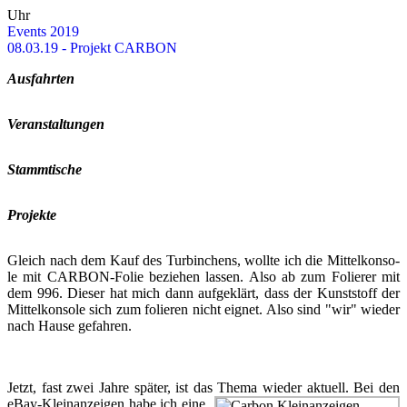
Uhr
Events 2019
08.03.19 - Pro­jekt CAR­BON
Aus­fahr­ten
Ver­an­stal­tun­gen
Stamm­ti­sche
Pro­jek­te
Gleich nach dem Kauf des Tur­bin­chens, woll­te ich die Mit­tel­kon­so­
le mit CARBON-​​​Folie be­zie­hen las­sen. Also ab zum Fo­lie­rer mit
dem 996. Die­ser hat mich dann auf­ge­klärt, dass der Kunst­stoff der
Mit­tel­kon­so­le sich zum fo­lie­ren nicht eig­net. Also sind "wir" wie­der
nach Hause ge­fah­ren.
Jetzt, fast zwei Jahre spä­ter, ist das Thema wie­der ak­tu­ell. Bei den
eBay-​​​Kleinanzeigen
habe ich eine