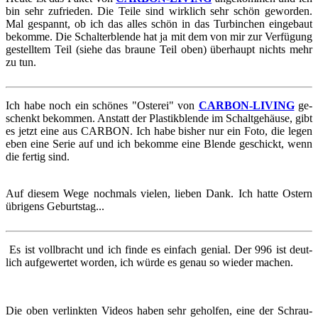
bin sehr zu­frie­den. Die Teile sind wirk­lich sehr schön ge­wor­den.
Mal ge­spannt, ob ich das alles schön in das Tur­bin­chen ein­ge­baut
be­kom­me. Die Schal­ter­blen­de hat ja mit dem von mir zur Ver­fü­gung
ge­stell­tem Teil (siehe das brau­ne Teil oben) über­haupt nichts mehr
zu tun.
Ich habe noch ein schö­nes "Os­ter­ei" von
CARBON-​​​LIVING
ge­
schenkt be­kom­men. An­statt der Plas­tik­blen­de im Schalt­ge­häu­se, gibt
es jetzt eine aus CAR­BON. Ich habe bis­her nur ein Foto, die legen
eben eine Serie auf und ich be­kom­me eine Blen­de ge­schickt, wenn
die fer­tig sind.
Auf die­sem Wege noch­mals vie­len, lie­ben Dank. Ich hatte Os­tern
üb­ri­gens Ge­burts­tag...
Es ist voll­bracht und ich finde es ein­fach ge­ni­al. Der 996 ist deut­
lich auf­ge­wer­tet wor­den, ich würde es genau so wie­der ma­chen.
Die oben ver­link­ten Vi­de­os haben sehr ge­hol­fen, eine der Schrau­