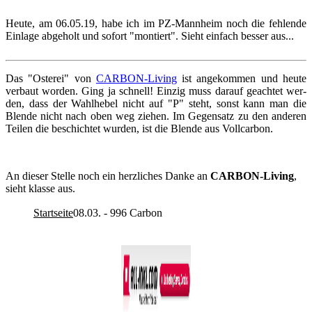
Heute, am 06.05.19, habe ich im PZ-​​​Mannheim noch die feh­len­de
Ein­la­ge ab­ge­holt und so­fort "mon­tiert". Sieht ein­fach bes­ser aus...
Das "Os­ter­ei" von
CARBON-​​​Living
ist an­ge­kom­men und heute
ver­baut wor­den. Ging ja schnell! Ein­zig muss dar­auf ge­ach­tet wer­
den, dass der Wahl­he­bel nicht auf "P" steht, sonst kann man die
Blen­de nicht nach oben weg zie­hen. Im Ge­gen­satz zu den an­de­ren
Tei­len die be­schich­tet wur­den, ist die Blen­de aus Voll­car­bon.
An die­ser Stel­le noch ein herz­li­ches Danke an
CARBON-​​​Living
,
sieht klas­se aus.
Startseite
08.03. - 996 Carbon
Co­py­right © 2011-2026
R. Sonn­abend, 68219 Mann­heim