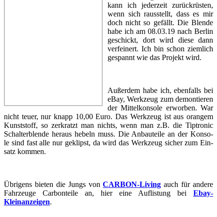
kann ich je­der­zeit zu­rück­rüs­ten,
wenn sich raus­stellt, dass es mir
doch nicht so ge­fällt. Die Blen­de
habe ich am 08.03.19 nach Ber­lin
ge­schickt, dort wird diese dann
ver­fei­nert. Ich bin schon ziem­lich
ge­spannt wie das Pro­jekt wird.
Au­ßer­dem habe ich, eben­falls bei
eBay, Werk­zeug zum de­mon­tie­ren
der Mit­tel­kon­so­le er­wor­ben. War
nicht teuer, nur knapp 10,00 Euro. Das Werk­zeug ist aus oran­gem
Kunst­stoff, so zer­kratzt man nichts, wenn man z.B. die Tip­tro­nic
Schal­ter­blen­de her­aus he­beln muss. Die An­bau­tei­le an der Kon­so­
le sind fast alle nur ge­klipst, da wird das Werk­zeug si­cher zum Ein­
satz kom­men.
Üb­ri­gens bie­ten die Jungs von
CARBON-​​​Living
auch für an­de­re
Fahr­zeu­ge Car­bon­tei­le an, hier eine Auf­lis­tung bei
Ebay-​​​
Kleinanzeigen
.