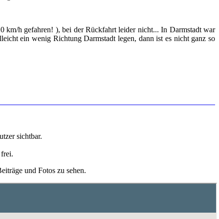
0 km/h ge­fah­ren! ), bei der Rück­fahrt lei­der nicht... In Darm­stadt war
­leicht ein wenig Rich­tung Darm­stadt legen, dann ist es nicht ganz so
t­zer sicht­bar.
frei.
i­trä­ge und Fotos zu sehen.