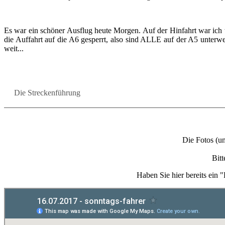
Es war ein schö­ner Aus­flug heute Mor­gen. Auf der Hin­fahrt war ich teil
die Auf­fahrt auf die A6 ge­sperrt, also sind ALLE auf der A5 un­ter­w
weit...
Die Stre­cken­füh­rung
Die Fotos (und 
Bitt
Haben Sie hier be­reits ein 