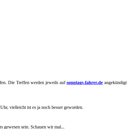
en. Die Tref­fen wer­den je­weils auf
sonntags-​​​​fahrer.de
an­ge­kün­digt
, viel­leicht ist es ja noch bes­ser ge­wor­den.
ers ge­we­sen sein. Schau­en wir mal...