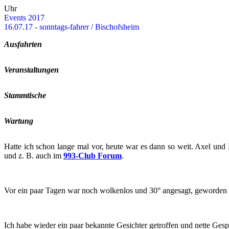
Uhr
Events 2017
16.07.17 - sonntags-​​​​fahrer / Bi­schofs­heim
Aus­fahr­ten
Ver­an­stal­tun­gen
Stamm­ti­sche
War­tung
Hatte ich schon lange mal vor, heute war es dann so weit. Axel und Ro
und z. B. auch im
993-Club Forum
.
Vor ein paar Tagen war noch wol­ken­los und 30° an­ge­sagt, ge­wor­den i
Ich habe wie­der ein paar be­kann­te Ge­sich­ter ge­trof­fen und nette Ge­s