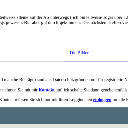
­wei­se al­lei­ne auf der A6 un­ter­wegs ( ich bin teil­wei­se sogar über 12
egs ge­we­sen. Bin aber gut durch ge­kom­men. Das nächs­ten Tref­fen viel
Die Bil­der
man­che Bei­trä­ge) sind aus Da­ten­schutz­grün­den nur für re­gis­trier­te Nu
e neh­men Sie mit mir
Kon­takt
auf, ich schal­te Sie dann ge­ge­be­nen­falls 
"Konto", müs­sen Sie sich nur mit Ihren Loggin­da­ten
ein­log­gen
um die Be