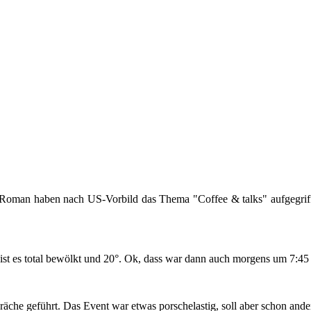
man haben nach US-​​​​Vorbild das Thema "Cof­fee & talks" auf­ge­grif­f
st es total be­wölkt und 20°. Ok, dass war dann auch mor­gens um 7:45 Uhr
prä­che ge­führt. Das Event war etwas por­sche­las­tig, soll aber schon an­d