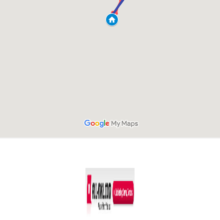
Co­py­right © 2011-2026
R. Sonn­abend, 68219 Mann­heim