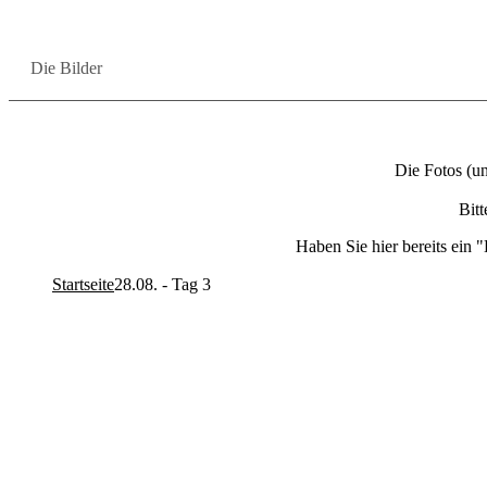
Die Bil­der
Die Fotos (und 
Bitt
Haben Sie hier be­reits ein 
Startseite
28.08. - Tag 3