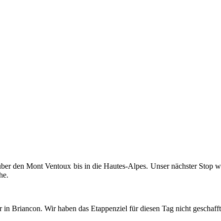
über den Mont Ven­toux bis in die Hautes-​​Alpes. Unser nächs­ter Stop 
he.
 in Bri­an­con. Wir haben das Etap­pen­ziel für die­sen Tag nicht ge­schaf