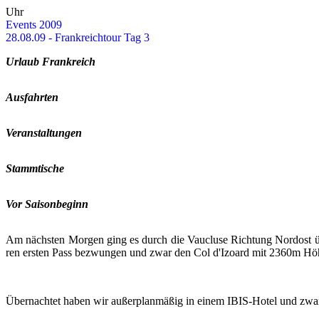
Uhr
Events 2009
28.08.09 - Frank­reich­tour Tag 3
Ur­laub Frank­reich
Aus­fahr­ten
Ver­an­stal­tun­gen
Stamm­ti­sche
Vor Sai­son­be­ginn
Am nächs­ten Mor­gen ging es durch die Vau­clu­se Rich­tung Nord­ost 
ren ers­ten Pass be­zwun­gen und zwar den Col d'Izo­ard mit 2360m Hö
Über­nach­tet haben wir au­ßer­plan­mä­ßig in einem IBIS-​​Hotel und zwar