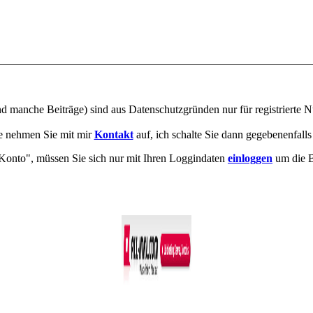
man­che Bei­trä­ge) sind aus Da­ten­schutz­grün­den nur für re­gis­trier­te Nu
e neh­men Sie mit mir
Kon­takt
auf, ich schal­te Sie dann ge­ge­be­nen­falls 
"Konto", müs­sen Sie sich nur mit Ihren Loggin­da­ten
ein­log­gen
um die Be
Co­py­right © 2011-2026
R. Sonn­abend, 68219 Mann­heim