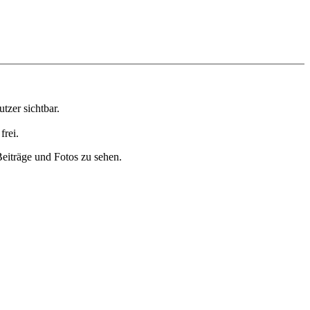
t­zer sicht­bar.
frei.
i­trä­ge und Fotos zu sehen.