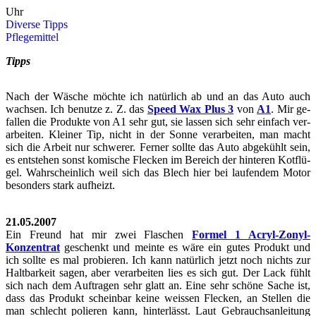
Uhr
Di­ver­se Tipps
Pfle­ge­mit­tel
Tipps
Nach der Wä­sche möch­te ich na­tür­lich ab und an das Auto auch
wach­sen. Ich be­nut­ze z. Z. das
Speed Wax Plus 3
von
A1
. Mir ge­
fal­len die Pro­duk­te von A1 sehr gut, sie las­sen sich sehr ein­fach ver­
ar­bei­ten. Klei­ner Tip, nicht in der Sonne ver­ar­bei­ten, man macht
sich die Ar­beit nur schwe­rer. Fer­ner soll­te das Auto ab­ge­kühlt sein,
es ent­ste­hen sonst ko­mi­sche Fle­cken im Be­reich der hin­te­ren Kot­flü­
gel. Wahr­schein­lich weil sich das Blech hier bei lau­fen­dem Motor
be­son­ders stark auf­heizt.
21.05.2007
Ein Freund hat mir zwei Fla­schen
For­mel 1 Acryl-​​​​​Zonyl-
Konzentrat
ge­schenkt und mein­te es wäre ein gutes Pro­dukt und
ich soll­te es mal pro­bie­ren. Ich kann na­tür­lich jetzt noch nichts zur
Halt­bar­keit sagen, aber ver­ar­bei­ten lies es sich gut. Der Lack fühlt
sich nach dem Auf­tra­gen sehr glatt an. Eine sehr schö­ne Sache ist,
dass das Pro­dukt schein­bar keine weis­sen Fle­cken, an Stel­len die
man schlecht po­lie­ren kann, hin­ter­lässt. Laut Ge­brauchs­an­lei­tung