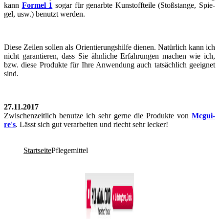
kann
For­mel 1
sogar für ge­narb­te Kunstoff­tei­le (Stoß­stan­ge, Spie­
gel, usw.) be­nutzt wer­den.
Diese Zei­len sol­len als Ori­en­tie­rungs­hil­fe die­nen. Na­tür­lich kann ich
nicht ga­ran­tie­ren, dass Sie ähn­li­che Er­fah­run­gen ma­chen wie ich,
bzw. diese Pro­duk­te für Ihre An­wen­dung auch tat­säch­lich ge­eig­net
sind.
27.11.2017
Zwi­schen­zeit­lich be­nut­ze ich sehr gerne die Pro­duk­te von
Mc­gui­
re's
. Lässt sich gut ver­ar­bei­ten und riecht sehr le­cker!
Startseite
Pflegemittel
Co­py­right © 2011-2026
R. Sonn­abend, 68219 Mann­heim