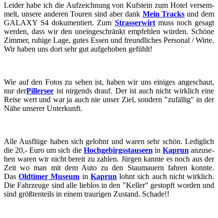
Lei­der habe ich die Auf­zeich­nung von Kuf­stein zum Hotel ver­sem­
melt, un­se­re an­de­ren Tou­ren sind aber dank
Mein Tracks
und dem
GA­LA­XY S4 do­ku­men­tiert. Zum
Stras­ser­wirt
muss noch ge­sagt
wer­den, dass wir den un­ein­ge­schränkt emp­feh­len wür­den. Schö­ne
Zim­mer, ru­hi­ge Lage, gutes Essen und freund­li­ches Per­so­nal / Wirte.
Wir haben uns dort sehr gut auf­ge­ho­ben ge­fühlt!
Wie auf den Fotos zu sehen ist, haben wir uns ei­ni­ges an­ge­schaut,
nur der
Pil­ler­see
ist nir­gends drauf. Der ist auch nicht wirk­lich eine
Reise wert und war ja auch nie unser Ziel, son­dern "zu­fäl­lig" in der
Nähe un­se­rer Un­ter­kunft.
Alle Aus­flü­ge haben sich ge­lohnt und waren sehr schön. Le­dig­lich
die 20,- Euro um sich die
Hoch­ge­birgs­stau­se­en
in
Ka­prun
an­zu­se­
hen waren wir nicht be­reit zu zah­len. Jür­gen kann­te es noch aus der
Zeit wo man mit dem Auto zu den Stau­mau­ern fah­ren konn­te.
Das
Old­ti­mer Mu­se­um
in
Ka­prun
lohnt sich auch nicht wirk­lich.
Die Fahr­zeu­ge sind alle lieb­los in den "Kel­ler" ge­stopft wor­den und
sind größ­ten­teils in einem trau­ri­gen Zu­stand. Scha­de!!