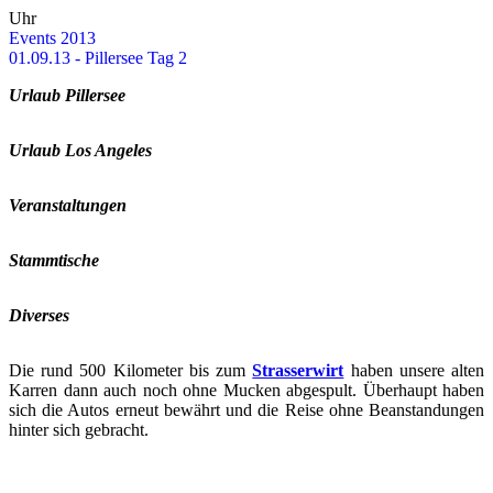
Uhr
Events 2013
01.09.13 - Pil­ler­see Tag 2
Ur­laub Pil­ler­see
Ur­laub Los An­ge­les
Ver­an­stal­tun­gen
Stamm­ti­sche
Di­ver­ses
Die rund 500 Ki­lo­me­ter bis zum
Stras­ser­wirt
haben un­se­re alten
Kar­ren dann auch noch ohne Mu­cken ab­ge­spult. Über­haupt haben
sich die Autos er­neut be­währt und die Reise ohne Be­an­stan­dun­gen
hin­ter sich ge­bracht.