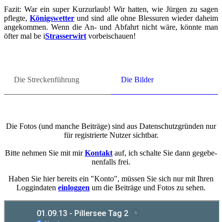
Fazit: War ein super Kurz­ur­laub! Wir hat­ten, wie Jür­gen zu sagen
pfleg­te,
Kö­nigs­wet­ter
und sind alle ohne Bles­su­ren wie­der da­heim
an­ge­kom­men. Wenn die An- und Ab­fahrt nicht wäre, könn­te man
öfter mal be i
Stras­ser­wirt
vor­bei­schau­en!
Die Stre­cken­füh­rung
Die Bil­der
Die Fotos (und man­che Bei­trä­ge) sind aus Da­ten­schutz­grün­den nur
für re­gis­trier­te Nut­zer sicht­bar.
Bitte neh­men Sie mit mir
Kon­takt
auf, ich schal­te Sie dann ge­ge­be­
nen­falls frei.
Haben Sie hier be­reits ein "Konto", müs­sen Sie sich nur mit Ihren
Loggin­da­ten
ein­log­gen
um die Bei­trä­ge und Fotos zu sehen.