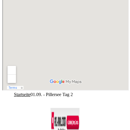
Startseite
01.09. - Pillersee Tag 2
Co­py­right © 2011-2026
R. Sonn­abend, 68219 Mann­heim