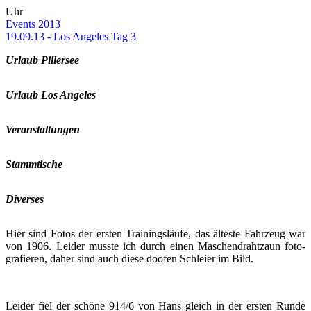
Uhr
Events 2013
19.09.13 - Los An­ge­les Tag 3
Ur­laub Pil­ler­see
Ur­laub Los An­ge­les
Ver­an­stal­tun­gen
Stamm­ti­sche
Di­ver­ses
Hier sind Fotos der ers­ten Trai­nings­läu­fe, das äl­tes­te Fahr­zeug war
von 1906. Lei­der muss­te ich durch einen Ma­schen­draht­zaun fo­to­
gra­fie­ren, daher sind auch diese doo­fen Schlei­er im Bild.
Lei­der fiel der schö­ne 914/6 von Hans gleich in der ers­ten Runde