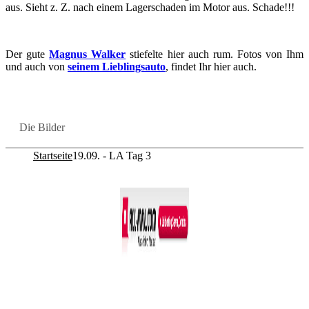
aus. Sieht z. Z. nach einem La­ger­scha­den im Motor aus. Scha­de!!!
Der gute
Ma­gnus Wal­ker
stie­fel­te hier auch rum. Fotos von Ihm
und auch von
sei­nem Lieb­lings­au­to
, fin­det Ihr hier auch.
Die Bil­der
Startseite
19.09. - LA Tag 3
Co­py­right © 2011-2026
R. Sonn­abend, 68219 Mann­heim